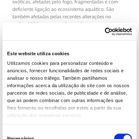
exóticas, afetadas pelo fogo, fragmentadas e com
deficiente ligação ao ecossistema aquático. São
também afetadas pelas recentes alterações no
regime hídrico, provocadas por barragens,
linearizações, aprofundamentos e outras alterações
na morfologia do leito dos rios, bem como por
arroteamentos e drenagens. As florestas ribeirinhas,
Este website utiliza cookies
estando dependentes do regime hidrológico, são
particularmente vulneráveis às alterações climáticas,
Utilizamos cookies para personalizar conteúdo e
que se traduzem em dificuldades na regeneração e
anúncios, fornecer funcionalidades de redes sociais e
sucessão das várias unidades de vegetação que a
analisar o nosso tráfego. Também partilhamos
constituem.
informações acerca da utilização do site com os nossos
parceiros de redes sociais, de publicidade e de análise,
Assim, urge conhecer (e dar a conhecer!) estas
que as podem combinar com outras informações que
florestas para as preservar e gerir de forma a
lhes forneceu ou recolhidas por estes a partir da sua
conservar as suas numerosas funções e serviços.
utilização dos respetivos serviços.
Florestas ribeirinhas e
Seleção
Necessários