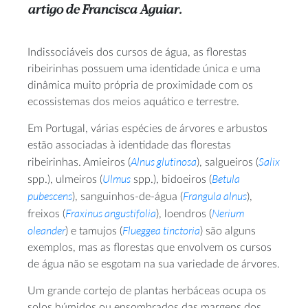
artigo de Francisca Aguiar.
Indissociáveis dos cursos de água, as florestas
ribeirinhas possuem uma identidade única e uma
dinâmica muito própria de proximidade com os
ecossistemas dos meios aquático e terrestre.
Em Portugal, várias espécies de árvores e arbustos
estão associadas à identidade das florestas
Alnus glutinosa
Salix
ribeirinhas. Amieiros (
), salgueiros (
Ulmus
Betula
spp.), ulmeiros (
spp.), bidoeiros (
pubescens
Frangula alnus
), sanguinhos-de-água (
),
Fraxinus angustifolia
Nerium
freixos (
), loendros (
oleander
Flueggea tinctoria
) e tamujos (
) são alguns
exemplos, mas as florestas que envolvem os cursos
de água não se esgotam na sua variedade de árvores.
Um grande cortejo de plantas herbáceas ocupa os
solos húmidos ou ensombrados das margens dos