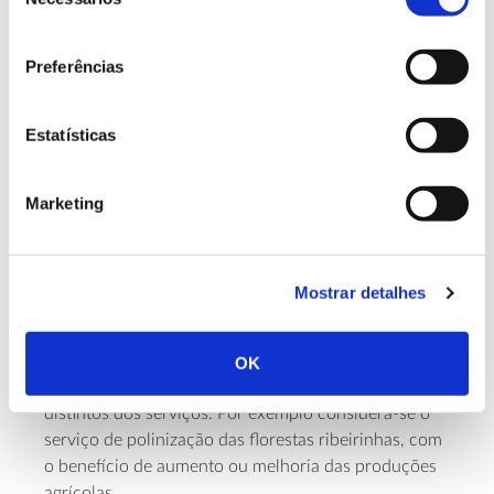
serviços dos ecossistemas
de
consentimento
Preferências
Há uma certa sobreposição entre as funções
ecológicas das florestas ribeirinhas (ex. estabilização
das margens, participação na cadeia alimentar) e os
Estatísticas
serviços do ecossistema
que proporcionam (por
habitat
exemplo, proteção contra as cheias,
para
Marketing
agentes de controlo de pragas agrícolas).
Os serviços referem-se ao bem-estar humano e não
incluem por exemplo a biodiversidade intrínseca,
Mostrar detalhes
que é considerada nas versões
mais recentes da
Common International Classification of
CICES
(
Ecosystem Services
) como um serviço intermediário ou
OK
de suporte. Ainda de referir que os benefícios são
distintos dos serviços. Por exemplo considera-se o
serviço de polinização das florestas ribeirinhas, com
o benefício de aumento ou melhoria das produções
agrícolas.