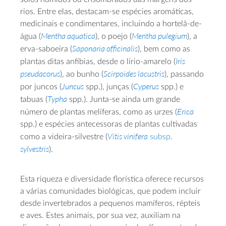
rios. Entre elas, destacam-se espécies aromáticas,
medicinais e condimentares, incluindo a hortelã-de-
Mentha aquatica
Mentha pulegium
água (
), o poejo (
), a
Saponaria officinalis
erva-saboeira (
), bem como as
Iris
plantas ditas anfíbias, desde o lírio-amarelo (
pseudacorus
Scirpoides lacustris
), ao bunho (
), passando
Juncus
Cyperus
por juncos (
spp.), junças (
spp.) e
Typha
tabuas (
spp.). Junta-se ainda um grande
Erica
número de plantas melíferas, como as urzes (
spp.) e espécies antecessoras de plantas cultivadas
Vitis vinifera
como a videira-silvestre (
subsp.
sylvestris
).
Esta riqueza e diversidade florística oferece recursos
a várias comunidades biológicas, que podem incluir
desde invertebrados a pequenos mamíferos, répteis
e aves. Estes animais, por sua vez, auxiliam na