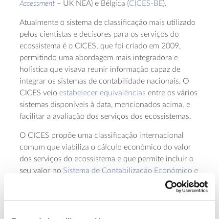
Assessment
– UK NEA) e Bélgica (
CICES-BE
).
Atualmente o sistema de classificação mais utilizado
pelos cientistas e decisores para os serviços do
ecossistema é o CICES, que foi criado em 2009,
permitindo uma abordagem mais integradora e
holística que visava reunir informação capaz de
integrar os sistemas de contabilidade nacionais. O
CICES veio
estabelecer
equivalências
entre os vários
sistemas disponíveis à data, mencionados acima, e
facilitar a avaliação dos serviços dos ecossistemas.
O CICES propõe uma classificação internacional
comum que viabiliza o cálculo económico do valor
dos serviços do ecossistema e que permite incluir o
seu valor no
Sistema de Contabilização Económico e
Ambiental
criado pelas Nações Unidas e usado pela
Agência Europeia do Ambiente. Ao contrário do
MEA, o CICES reconhece apenas três principais
categorias de serviços do ecossistema: