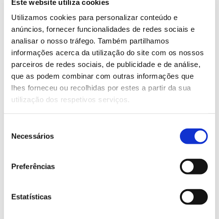
Este website utiliza cookies
Utilizamos cookies para personalizar conteúdo e
–
Serviços de Provisão
– produtos obtidos dos
anúncios, fornecer funcionalidades de redes sociais e
ecossistemas para alimento (como as culturas
analisar o nosso tráfego. Também partilhamos
agrícolas e a criação de animais) e os materiais
informações acerca da utilização do site com os nossos
(fibras e outros recursos provenientes de plantas,
parceiros de redes sociais, de publicidade e de análise,
algas e animais).
que as podem combinar com outras informações que
–
Serviços de Regulação e Manutenção
– benefícios
lhes forneceu ou recolhidas por estes a partir da sua
obtidos por manutenção das condições físicas,
utilização dos respetivos serviços.
químicas e biológicas como o sequestro de carbono
ou pela mediação dos fluxos como a proteção do
solo e prevenção de erosão.
Seleção
–
Serviços Culturais
– interações físicas e
Necessários
de
intelectuais com os ecossistemas e paisagens, como
consentimento
o turismo e interações simbólicas ou espirituais.
Preferências
Os
serviços de suporte
(como a reciclagem de
nutrientes e a formação do solo) definidos no MEA
Estatísticas
são considerandos no CICES como parte subjacente
às estruturas, processos e funções que caracterizam