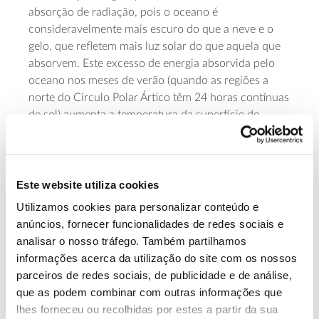
absorção de radiação, pois o oceano é
consideravelmente mais escuro do que a neve e o
gelo, que refletem mais luz solar do que aquela que
absorvem. Este excesso de energia absorvida pelo
oceano nos meses de verão (quando as regiões a
norte do Círculo Polar Ártico têm 24 horas contínuas
de sol) aumenta a temperatura da superfície do
Oceano Ártico, constituindo um exemplo de
feedback
mecanismo de retroação (
) positivo (ou seja,
um mecanismo que alimenta a continuidade do
aquecimento e degelo).
Este website utiliza cookies
Utilizamos cookies para personalizar conteúdo e
Além disso, o degelo dos glaciares e das calotes
anúncios, fornecer funcionalidades de redes sociais e
polares, conjuntamente com a expansão térmica dos
analisar o nosso tráfego. Também partilhamos
oceanos, aumentam o nível da água do mar (com o
informações acerca da utilização do site com os nossos
correspondente aumento dos riscos de inundações,
parceiros de redes sociais, de publicidade e de análise,
intrusão de água salgada e impactes em ilhas, zonas
que as podem combinar com outras informações que
permafrost
costeiras e deltas) e afeta também o
– o
lhes forneceu ou recolhidas por estes a partir da sua
solo rico em matéria orgânica que se encontra