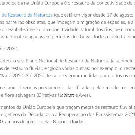
estabelecida na União Europeia é o restauro da conectividade de 
i de Restauro da Natureza
(que está em vigor desde 17 de agosto
as barreiras obsoletas, que impeçam a migração de espécies, e à
o restabelecimento da conectividade natural dos rios, bem como d
 parcialmente alagadas em períodos de chuvas fortes e pelo transb
até 2030.
ver o seu Plano Nacional de Restauro da Natureza (a submeter
 de restauro fluvial, engloba várias outras: por exemplo, o rest
% até 2050. Até 2050, terão de vigorar medidas para todos os ec
 restauro de zonas previamente classificadas pela rede de conse
Habitats
e flora selvagens (Diretivas
e Aves).
ulamentos da União Europeia que traçam metas de restauro fluvial
 objetivos da Década para a Recuperação dos Ecossistemas 202
30, ambos definidos pelas Nações Unidas.