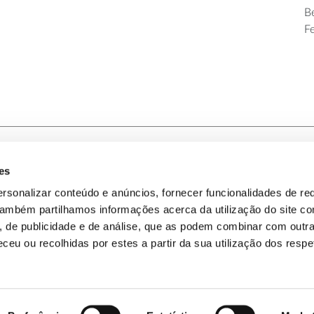
Be
F
es
-nos
Política de Privacidade
rsonalizar conteúdo e anúncios, fornecer funcionalidades de re
 Também partilhamos informações acerca da utilização do site 
omos
Política de Cookies
s, de publicidade e de análise, que as podem combinar com outr
ceu ou recolhidas por estes a partir da sua utilização dos respe
Mapa do Site