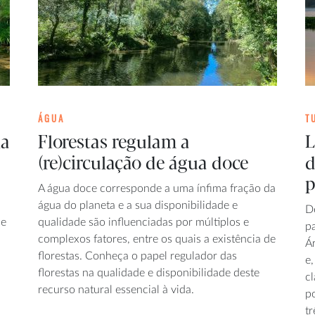
ÁGUA
T
ia
Florestas regulam a
L
(re)circulação de água doce
d
p
A água doce corresponde a uma ínfima fração da
água do planeta e a sua disponibilidade e
D
 e
qualidade são influenciadas por múltiplos e
p
complexos fatores, entre os quais a existência de
Á
florestas. Conheça o papel regulador das
e
florestas na qualidade e disponibilidade deste
c
recurso natural essencial à vida.
p
tr