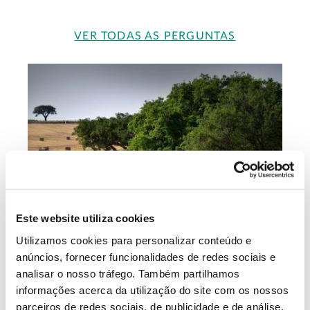
VER TODAS AS PERGUNTAS
Este website utiliza cookies
Utilizamos cookies para personalizar conteúdo e
HISTÓRIA
anúncios, fornecer funcionalidades de redes sociais e
Dinâmica rural e florestas
analisar o nosso tráfego. Também partilhamos
informações acerca da utilização do site com os nossos
nos últimos 200 anos em
parceiros de redes sociais, de publicidade e de análise,