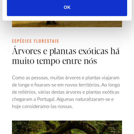
OK
ESPÉCIES FLORESTAIS
Árvores e plantas exóticas há
muito tempo entre nós
Como as pessoas, muitas árvores e plantas viajaram
de longe e fixaram-se em novos territórios. Ao longo
de milénios, várias destas árvores e plantas exóticas
chegaram a Portugal. Algumas naturalizaram-se e
hoje consideramo-las nossas.