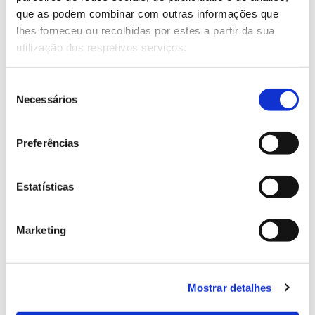
Portugal
que as podem combinar com outras informações que
lhes forneceu ou recolhidas por estes a partir da sua
utilização dos respetivos serviços.
A floresta portuguesa ocupa hoje mais de um terço
do território português, uma área quase quatro vezes
Seleção
superior à do início do século XIX. As florestas
Necessários
de
primitivas de carvalhos desapareceram, sendo a
consentimento
floresta atual maioritariamente plantada. As
alterações resultam da ação humana sistemática
Preferências
sobre o território, associada aos grandes fatores
socioeconómicos que marcaram a dinâmica rural e a
Estatísticas
história portuguesa nos últimos 200 anos.
Marketing
Mostrar detalhes