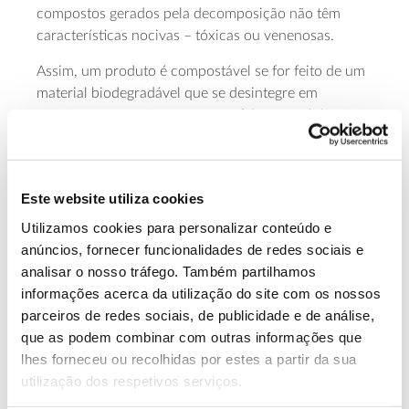
compostos gerados pela decomposição não têm
características nocivas – tóxicas ou venenosas.
Assim, um produto é compostável se for feito de um
material biodegradável que se desintegre em
compostos que não provocam efeitos ecotóxicos e
podem ser integrados no ambiente, sem causar
danos. Também neste caso, as condições de
temperatura e (principalmente) de humidade vão ser
Este website utiliza cookies
importantes para o processo de degradação.
Utilizamos cookies para personalizar conteúdo e
O processo de compostagem ocorre num período
anúncios, fornecer funcionalidades de redes sociais e
relativamente curto (geralmente em 90 a 180 dias)
analisar o nosso tráfego. Também partilhamos
quando estão reunidas as adequadas condições
informações acerca da utilização do site com os nossos
específicas de temperatura e humidade – seja em
parceiros de redes sociais, de publicidade e de análise,
compostagem industrial ou doméstica. Deste
que as podem combinar com outras informações que
processo origina-se matéria orgânica que melhora a
lhes forneceu ou recolhidas por estes a partir da sua
qualidade do solo. Restos de alimentos, folhas de
utilização dos respetivos serviços.
árvores ou ervas caídas, papel e cartão não