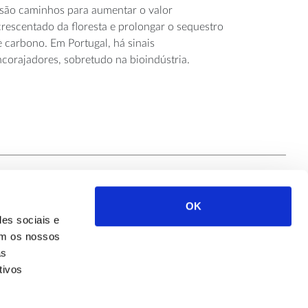
 são caminhos para aumentar o valor
crescentado da floresta e prolongar o sequestro
e carbono. Em Portugal, há sinais
ncorajadores, sobretudo na bioindústria.
OK
Siga-nos
des sociais e
com os nossos
as
tivos