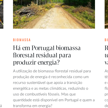
BIOMASSA
B
Há em Portugal biomassa
R
florestal residual para
t
produzir energia?
v
A utilização de biomassa florestal residual para
A
produção de energia é reconhecida como um
tê
recurso sustentável que apoia a transição
e
energética e as metas climáticas, reduzindo o
fl
uso de combustíveis fósseis. Mas que
pr
quantidade está disponível em Portugal e quem a
c
há
transforma em energia?
de