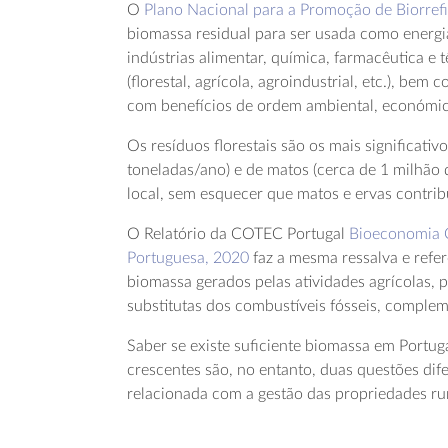
O
Plano Nacional para a Promoção de Biorrefi
biomassa residual para ser usada como energi
indústrias alimentar, química, farmacêutica e 
(florestal, agrícola, agroindustrial, etc.), b
com benefícios de ordem ambiental, económica
Os resíduos florestais são os mais significat
toneladas/ano) e de matos (cerca de 1 milhão 
local, sem esquecer que matos e ervas contri
O Relatório da COTEC Portugal
Bioeconomia C
Portuguesa, 2020
faz a mesma ressalva e refer
biomassa gerados pelas atividades agrícolas,
substitutas dos combustíveis fósseis, complem
Saber se existe suficiente biomassa em Portug
crescentes são, no entanto, duas questões dif
relacionada com a gestão das propriedades rura