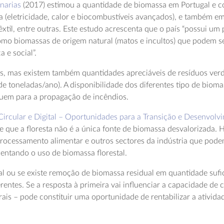
narias
(2017) estimou a quantidade de biomassa em Portugal e co
a (eletricidade, calor e biocombustíveis avançados), e também 
têxtil, entre outras. Este estudo acrescenta que o país “possui um
em como biomassas de origem natural (matos e incultos) que podem s
 e social”.
ivos, mas existem também quantidades apreciáveis de resíduos ver
de toneladas/ano). A disponibilidade dos diferentes tipo de bioma
buem para a propagação de incêndios.
ircular e Digital – Oportunidades para a Transição e Desenvolv
e que a floresta não é a única fonte de biomassa desvalorizada.
 processamento alimentar e outros sectores da indústria que po
entando o uso de biomassa florestal.
al ou se existe remoção de biomassa residual em quantidade sufi
erentes. Se a resposta à primeira vai influenciar a capacidade d
is – pode constituir uma oportunidade de rentabilizar a atividade