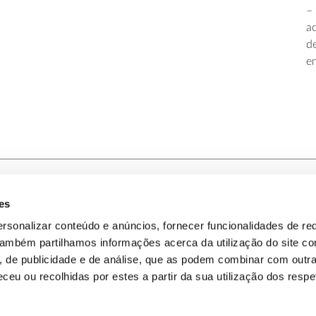
–
a
d
e
es
-nos
Política de Privacidade
rsonalizar conteúdo e anúncios, fornecer funcionalidades de re
 Também partilhamos informações acerca da utilização do site 
omos
Política de Cookies
s, de publicidade e de análise, que as podem combinar com outr
ceu ou recolhidas por estes a partir da sua utilização dos respe