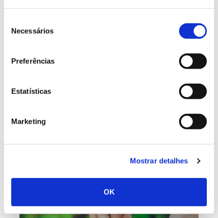
Seleção
Global Carbon
Climate Change Resource Center
Fonte:
,
Necessários
de
consentimento
Conteúdo atualizado a 18 de setembro de 2019
Preferências
Estatísticas
Marketing
ANTERIOR
PRÓXIMO
Mostrar detalhes
VER TODAS AS PERGUNTAS
OK