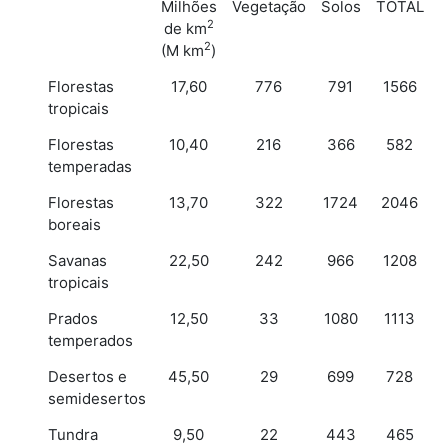
Milhões
Vegetação
Solos
TOTAL
2
de km
2
(M km
)
Florestas
17,60
776
791
1566
tropicais
Florestas
10,40
216
366
582
temperadas
Florestas
13,70
322
1724
2046
boreais
Savanas
22,50
242
966
1208
tropicais
Prados
12,50
33
1080
1113
temperados
Desertos e
45,50
29
699
728
semidesertos
Tundra
9,50
22
443
465