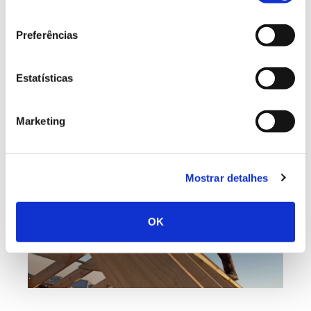
consentimento
climática, é fundamental desenvolver uma
Preferências
bioeconomia circular, na qual os recursos
renováveis da floresta e a valorização de
Estatísticas
resíduos assumam um papel fundamental.
Marketing
Mostrar detalhes
OK