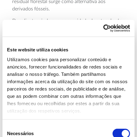
residual florestal surge como alternativa aos
derivados fósseis.
De salientar ainda que a capacidade de retenção do
carbono ajuda ainda a reduzir a pegada gerada no
processo de fabrico dos produtos florestais. Este
aspeto foi demonstrado, em relação ao papel, pelo
Carbon
Este website utiliza cookies
centro técnico finlandês VTT, no estudo “
footprint and environmental impacts of print products
Utilizamos cookies para personalizar conteúdo e
from cradle to grave
”, que avalia em cerca de 1% a
anúncios, fornecer funcionalidades de redes sociais e
pegada de carbono de diversos produtos impressos
analisar o nosso tráfego. Também partilhamos
e o
respetivo impacte
climático no total do consumo
informações acerca da utilização do site com os nossos
doméstico.
parceiros de redes sociais, de publicidade e de análise,
que as podem combinar com outras informações que
lhes forneceu ou recolhidas por estes a partir da sua
Mitigar as alterações climáticas no planeta
utilização dos respetivos serviços.
não se resume a plantar e conservar árvores
ou a reduzir o consumo de combustíveis
Seleção
Necessários
de
fósseis. Em contexto de emergência