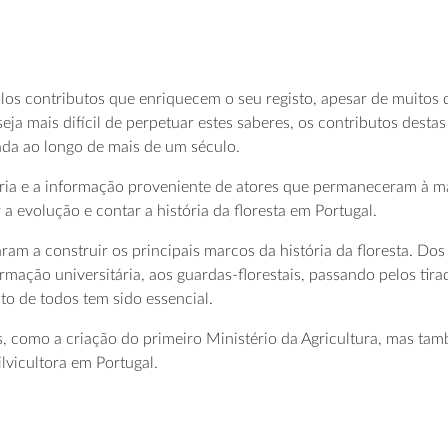
los contributos que enriquecem o seu registo, apesar de muitos d
ja mais difícil de perpetuar estes saberes, os contributos desta
itada ao longo de mais de um século.
ia e a informação proveniente de atores que permaneceram à marg
 evolução e contar a história da floresta em Portugal.
am a construir os principais marcos da história da floresta. Dos
mação universitária, aos guardas-florestais, passando pelos tirado
uto de todos tem sido essencial.
 como a criação do primeiro Ministério da Agricultura, mas tam
lvicultora em Portugal.
s