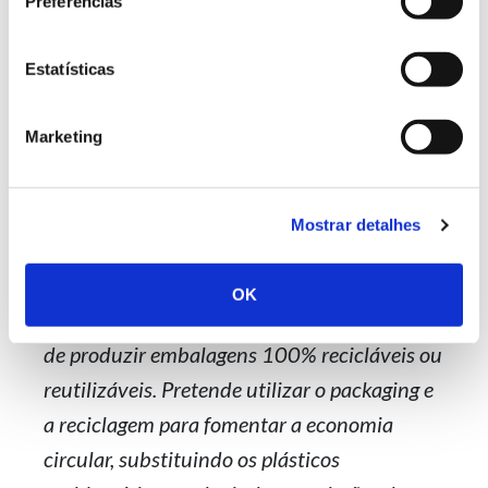
Preferências
A DS Smith está focada nos desafios de
Estatísticas
sustentabilidade atuais, assim como nos que
terão impacte nas gerações futuras, e
Marketing
pretende contribuir para cuidar das florestas
e da sua biodiversidade. Para isso, tem em
prática uma ambiciosa estratégia de
Mostrar detalhes
sustentabilidade, designada “Now and Next”,
no âmbito da qual, no ano fiscal
OK
2021/2022, alcançou com êxito o objetivo
de produzir embalagens 100% recicláveis ou
reutilizáveis. Pretende utilizar o packaging e
a reciclagem para fomentar a economia
circular, substituindo os plásticos