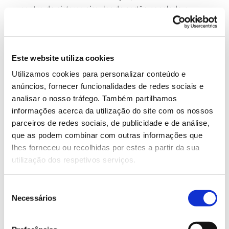
centro do sistema circular de cartão canelado e
numa posição muito forte para liderar a transição de
uma economia linear e fóssil para uma economia
circular.
Este website utiliza cookies
Através de uma parceria estratégica com a
Fundação
Utilizamos cookies para personalizar conteúdo e
Ellen MacArthur
– reconhecida autoridade mundial
anúncios, fornecer funcionalidades de redes sociais e
em economia circular – a DS Smith desenvolveu um
analisar o nosso tráfego. Também partilhamos
Princípios de Design Circular
conjunto de
e os mais de
informações acerca da utilização do site com os nossos
designers
700
da empresa em todo o mundo utilizam
parceiros de redes sociais, de publicidade e de análise,
estes “Princípios” diariamente para criar soluções de
que as podem combinar com outras informações que
packaging
mais sustentáveis. Além disso, foi pioneira
lhes forneceu ou recolhidas por estes a partir da sua
Métricas de Design Circular
ao criar um conjunto de
,
utilização dos respetivos serviços.
que permitem verificar e comparar o desempenho de
designs
packaging
sustentabilidade de diferentes
de
Seleção
através de um total de oito indicadores – como a
Necessários
de
reciclabilidade, o conteúdo renovável, a pegada de
consentimento
carbono ou a otimização da cadeia de fornecimento.