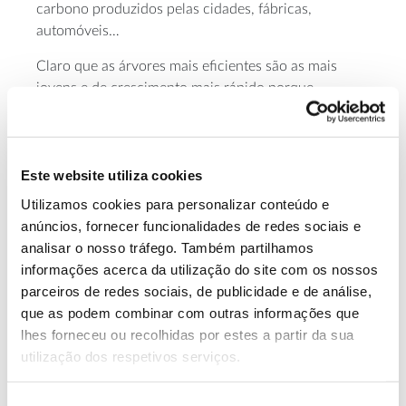
carbono produzidos pelas cidades, fábricas,
automóveis…
Claro que as árvores mais eficientes são as mais
jovens e de crescimento mais rápido porque
processam mais fotossíntese. Goste-se ou não se
goste, é esta a verdade. A floresta que produz
também protege!
Este website utiliza cookies
A diversidade das espécies que temos
Utilizamos cookies para personalizar conteúdo e
depende, em grande medida, da capacidade
anúncios, fornecer funcionalidades de redes sociais e
de as transformarmos e utilizarmos, assim
analisar o nosso tráfego. Também partilhamos
informações acerca da utilização do site com os nossos
como das necessidades dos consumidores
parceiros de redes sociais, de publicidade e de análise,
finais. Estas capacidades e necessidades
que as podem combinar com outras informações que
mudam ao longo do tempo e a silvicultura
lhes forneceu ou recolhidas por estes a partir da sua
utilização dos respetivos serviços.
também tem de se adaptar.
Na escolha das espécies florestais, a diversidade vai
Seleção