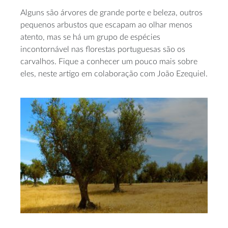
Alguns são árvores de grande porte e beleza, outros
pequenos arbustos que escapam ao olhar menos
atento, mas se há um grupo de espécies
incontornável nas florestas portuguesas são os
carvalhos. Fique a conhecer um pouco mais sobre
eles, neste artigo em colaboração com João Ezequiel.