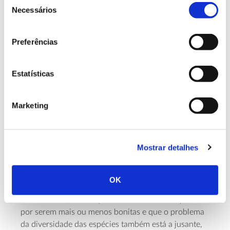
Necessários
depender também, como já vimos, da sua utilização.
de
Enquanto tivermos uma indústria de mobiliário que
consentimento
importa a maior parte da madeira que utiliza, é muito
Preferências
difícil termos utilização para as nossas madeiras
nobres. Não poucas vezes, vemos que o único
destino que encontram as madeiras nobres, como o
Estatísticas
carvalho ou outras, é o menos nobre: para lenha,
para queima…
Marketing
Há interesse pelo castanheiro, nos locais próprios,
porque há venda e transformação para o seu fruto.
Há interesse pelo pinheiro-manso, nos locais
Mostrar detalhes
próprios, porque há venda para o pinhão e
capacidade de transformação, como a preparação
do miolo e assim por diante.
OK
Por tudo isto, afirmo que não se escolhem espécies
por serem mais ou menos bonitas e que o problema
da diversidade das espécies também está a jusante,