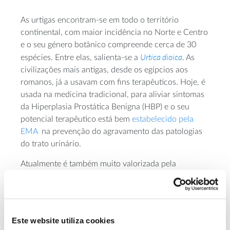
As urtigas encontram-se em todo o território
continental, com maior incidência no Norte e Centro
e o seu género botânico compreende cerca de 30
Urtica dioica
espécies. Entre elas, salienta-se a
. As
civilizações mais antigas, desde os egípcios aos
romanos, já a usavam com fins terapêuticos. Hoje, é
usada na medicina tradicional, para aliviar sintomas
da Hiperplasia Prostática Benigna (HBP) e o seu
potencial terapêutico está bem
estabelecido pela
EMA
na prevenção do agravamento das patologias
do trato urinário.
Atualmente é também muito valorizada pela
cosmética, que a aplica em loções e champôs para
tratar a dermatite seborreica (caspa) e aliviar o
prurido.
Este website utiliza cookies
Na culinária, a urtiga poder ser usada em sopas, pois