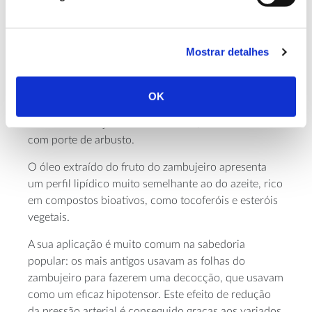
longevidade, podendo viver até cerca de três
milénios.
Mostrar detalhes
Quando falamos do zambujeiro, falamos da espécie
Olea europaea
sylvestris
var.
. Este tipo de oliveira-
brava, é bem reconhecida pelas suas folhas e
OK
azeitonas mais pequenas e, às vezes, é usada como
ornamental em jardins ou rotundas, onde a vemos
com porte de arbusto.
O óleo extraído do fruto do zambujeiro apresenta
um perfil lipídico muito semelhante ao do azeite, rico
em compostos bioativos, como tocoferóis e esteróis
vegetais.
A sua aplicação é muito comum na sabedoria
popular: os mais antigos usavam as folhas do
zambujeiro para fazerem uma decocção, que usavam
como um eficaz hipotensor. Este efeito de redução
da pressão arterial é conseguido graças aos variados