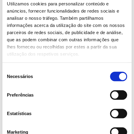
com o cozimento perde as propriedades urticantes. É
Utilizamos cookies para personalizar conteúdo e
uma boa fonte de fibra e compostos fenólicos, como
anúncios, fornecer funcionalidades de redes sociais e
a quercetina, que lhe confere atividade
analisar o nosso tráfego. Também partilhamos
imunomodeladora, antioxidante e anti-inflamatória, e
informações acerca da utilização do site com os nossos
tem sido usada para combater algumas condições
parceiros de redes sociais, de publicidade e de análise,
alérgicas.
que as podem combinar com outras informações que
lhes forneceu ou recolhidas por estes a partir da sua
utilização dos respetivos serviços.
Zambujeiro: potencial terapêutico
na regulação da tensão arterial e
colesterol
Seleção
Necessários
de
consentimento
O zambujeiro ou oliveira-brava, tal como indica este
Preferências
seu nome comum, é da família das oliveiras
Oleaceae
(
). É uma espécie mediterrânica e endémica
em Portugal, mais persistente no Algarve e em
Estatísticas
algumas zonas do Alentejo, da Estremadura e do
Ribatejo. Prefere solos secos e rochosos e é bastante
Marketing
resistente a altas temperaturas. Tem grande