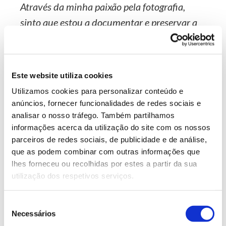
Através da minha paixão pela fotografia,
sinto que estou a documentar e preservar a
beleza das árvores, compartilhando-a com o
mundo e destacando a importância de
proteger esses tesouros naturais antes que
Este website utiliza cookies
seja tarde demais.
Utilizamos cookies para personalizar conteúdo e
anúncios, fornecer funcionalidades de redes sociais e
analisar o nosso tráfego. Também partilhamos
Além da sua beleza estética, as árvores fornecem
informações acerca da utilização do site com os nossos
inúmeros benefícios essenciais para a humanidade.
parceiros de redes sociais, de publicidade e de análise,
Elas são verdadeiras guardiãs do meio ambiente. As
que as podem combinar com outras informações que
árvores desempenham um papel crucial na
lhes forneceu ou recolhidas por estes a partir da sua
regulação do clima global. Também ajudam a
utilização dos respetivos serviços.
habitat
prevenir a erosão do solo
, fornecem
para
diversas formas de vida selvagem e contribuem para
a manutenção da biodiversidade. As árvores são
Seleção
Necessários
como os pulmões da Terra, purificando o ar que
de
respiramos e proporcionando-nos um ambiente mais