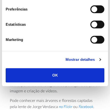
consentimento
saudável.
Preferências
É por isto que fotografo as árvores.
Estatísticas
agosto de 2023
Marketing
O Autor
Fotógrafo, videógrafo e criador de conteúdos digitais
Mostrar detalhes
Trust In News
na
desde 2018, dedicou-se
anteriormente ao design gráfico e aos conteúdos no
Grupo Impresa. Apaixonado pela natureza e por
OK
transmitir emoções através do seu trabalho visual,
tem experiência de fotografia de paisagem, edição de
imagem e criação de vídeos.
Pode conhecer mais árvores e florestas captadas
no Flickr
Facebook
pela lente de Jorge Verdasca
ou
.