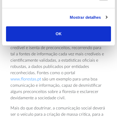
publicar uma nova estratégia que assenta nesta ideia
tão limitada do que deverão ser as florestas em 2030
Mostrar detalhes
mostra bem como a sociedade civil em geral pensa a
sua floresta e o que pretende para o seu futuro.
OK
Parece-me, pois, fundamental que a sociedade civil
seja cada vez mais bem informada, de forma factual,
credível e isenta de preconceitos, recorrendo para
tal a fontes de informação cada vez mais credíveis e
cientificamente validadas, a estatísticas oficiais e
robustas, a dados publicados por entidades
reconhecidas. Fontes como o portal
www.florestas.pt
são um exemplo para uma boa
comunicação e informação, capaz de desmistificar
alguns preconceitos sobre a floresta e esclarecer
devidamente a sociedade civil.
Mais do que doutrinar, a comunicação social deverá
ser o veículo para a criação de massa critica, para a