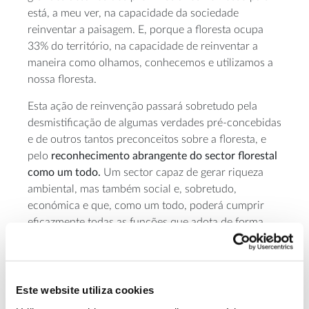
está, a meu ver, na capacidade da sociedade
reinventar a paisagem. E, porque a floresta ocupa
33% do território, na capacidade de reinventar a
maneira como olhamos, conhecemos e utilizamos a
nossa floresta.
Esta ação de reinvenção passará sobretudo pela
desmistificação de algumas verdades pré-concebidas
e de outros tantos preconceitos sobre a floresta, e
pelo
reconhecimento abrangente do sector florestal
como um todo.
Um sector capaz de gerar riqueza
ambiental, mas também social e, sobretudo,
económica e que, como um todo, poderá cumprir
eficazmente todas as funções que adota de forma
una e indissociável (proteção, conservação,
produção, silvopastoricia, recreio), e responder a
todos os desafios que lhe são atribuídos.
Este website utiliza cookies
A nova Estratégia Europeia para as Florestas