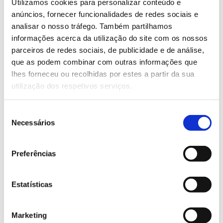
Utilizamos cookies para personalizar conteúdo e
negligência a conciliação das suas múltiplas
anúncios, fornecer funcionalidades de redes sociais e
funções e objetivos, assentando numa visão
analisar o nosso tráfego. Também partilhamos
informações acerca da utilização do site com os nossos
limitada, que espelha as noções da sociedade
parceiros de redes sociais, de publicidade e de análise,
civil e os seus preconceitos sobre a floresta.
que as podem combinar com outras informações que
lhes forneceu ou recolhidas por estes a partir da sua
Este reconhecimento pela sociedade de que o papel
utilização dos respetivos serviços.
da floresta é muito mais abrangente do que
simplesmente a sua função ambiental é tanto mais
Seleção
premente quando a própria Comissão Europeia
Necessários
de
publica uma
Estratégia Europeia para as Florestas
consentimento
que parece negligenciar as múltiplas funções da
floresta, doutrinando numa perspetiva unilateral de
Preferências
conservação e de cumprimento exclusivo de
objetivos ambientais. A nova estratégia florestal
Estatísticas
europeia descura a capacidade de a floresta poder
acolher, em simultâneo, múltiplos objetivos e
funções, sem que estes se contradigam ou
Marketing
inviabilizem. E o facto de a Comissão Europeia