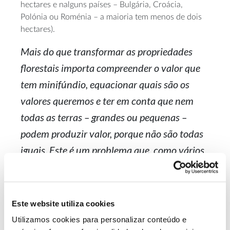
hectares e nalguns países – Bulgária, Croácia,
Polónia ou Roménia – a maioria tem menos de dois
hectares).
Mais do que transformar as propriedades
florestais importa compreender o valor que
tem minifúndio, equacionar quais são os
valores queremos e ter em conta que nem
todas as terras – grandes ou pequenas –
podem produzir valor, porque não são todas
iguais. Este é um problema que, como vários
outros, não se resolve por decreto.
A questão é quando não há valor. Porque as terras
não são todas iguais, e se nalgumas a floresta
Este website utiliza cookies
consegue ser competitivas, outras há imprestáveis de
Utilizamos cookies para personalizar conteúdo e
pedra e mato ralo. Na ausência de economia para o