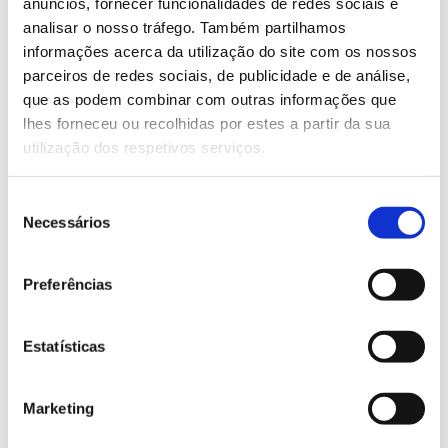
anúncios, fornecer funcionalidades de redes sociais e
mato – com a rutura da economia do milho (melhor,
analisar o nosso tráfego. Também partilhamos
agro-silvo-pastoril do milho, gado miúdo e pinhal) –
informações acerca da utilização do site com os nossos
pagar a proteção florestal implica muitas vezes
parceiros de redes sociais, de publicidade e de análise,
perder dinheiro, razão do atual abandono a que
que as podem combinar com outras informações que
muitas das nossas paisagens estão votadas.
lhes forneceu ou recolhidas por estes a partir da sua
utilização dos respetivos serviços.
Isto é, os problemas que procuramos resolver por via
legislativa, não são mais que sintomas da falta de
capacidade de produzir valor, e não só não é por
Seleção
Necessários
decreto que miraculosamente passarão a produzir (e
de
esqueçam a conversa de que sem essas mudanças
consentimento
nada se faz, porque também aqui a realidade – de
Preferências
parques industriais a barragens ou eólicas, de áreas
protegidas a autoestradas, etc. – mostra o contrário:
tudo se tem feito), como acarretam implicações que
Estatísticas
orbitam longe dos ideais sociais. Com efeito, as
grandes áreas, tipicamente, significam empregos
Marketing
precários, mecanização, fitofármacos,
homogeneidade e monoculturas, além de outros