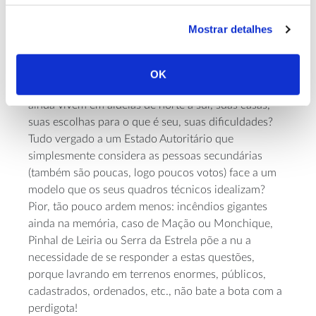
aspetos: restritos a grandes proprietários, rentismo e
sentimentos de injustiça social…
Mostrar detalhes
É mesmo isto que desejamos? E os sentimentos de
pertença, as atividades tradicionais e suas
OK
externalidades, a identidade local, as pessoas que
ainda vivem em aldeias de norte a sul, suas casas,
suas escolhas para o que é seu, suas dificuldades?
Tudo vergado a um Estado Autoritário que
simplesmente considera as pessoas secundárias
(também são poucas, logo poucos votos) face a um
modelo que os seus quadros técnicos idealizam?
Pior, tão pouco ardem menos: incêndios gigantes
ainda na memória, caso de Mação ou Monchique,
Pinhal de Leiria ou Serra da Estrela põe a nu a
necessidade de se responder a estas questões,
porque lavrando em terrenos enormes, públicos,
cadastrados, ordenados, etc., não bate a bota com a
perdigota!