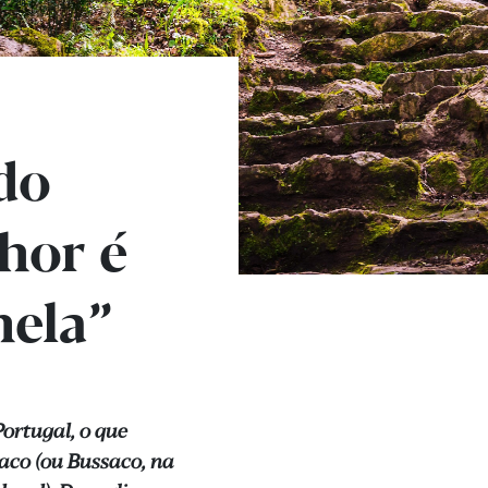
do
hor é
ela”
ortugal, o que
aco (ou Bussaco, na