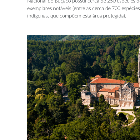
Nacional do Buçaco possui cerca de 250 espécies d
exemplares notáveis (entre as cerca de 700 espécies
indígenas, que compõem esta área protegida).