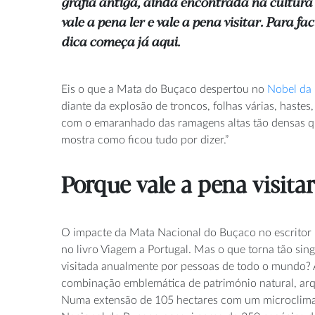
grafia antiga, ainda encontrada na cultura 
vale a pena ler e vale a pena visitar. Para fac
dica começa já aqui.
Eis o que a Mata do
Buçaco
despertou n
o
Nobel da 
diante da explosão de troncos, folhas várias, hast
com o emaranhado das ramagens altas tão densas que
mostra como ficou tudo por dizer.”
Porque vale a pena visita
O impacte da Mata Nacional do Buçaco no escritor 
no livro Viagem a Portugal. Mas o que torna tão sing
visitada anualmente por pessoas de todo o mundo? 
combinação emblemática de património natural, arqu
Numa extensão de 105 hectares com um microclima 