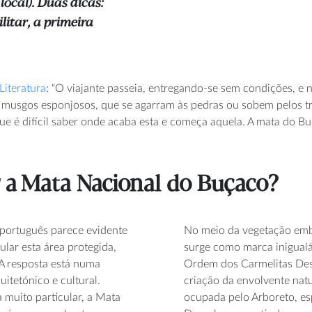
local). Duas dicas:
ilitar, a primeira
Literatura
:
“O viajante passeia, entregando-se sem condições, e
es, musgos esponjosos, que se agarram às pedras ou sobem pelos
 é difícil saber onde acaba esta e começa aquela. A mata do Buç
r a
Mata Nacional do Buçaco?
português parece evidente
No meio da vegetação emb
ular esta área protegida,
surge como marca inigualáv
A resposta está numa
Ordem dos Carmelitas Des
itetónico e cultural.
criação da envolvente natu
muito particular, a Mata
ocupada pelo Arboreto, es