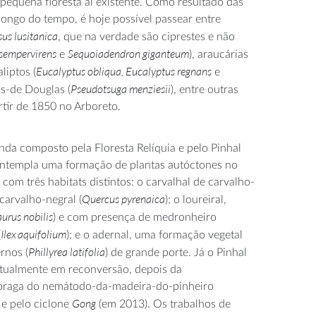
pequena floresta aí existente. Como resultado das
longo do tempo, é hoje possível passear entre
us lusitanica
, que na verdade são ciprestes e não
sempervirens
Sequoiadendron giganteum
e
), araucárias
Eucalyptus obliqua, Eucalyptus regnans
aliptos (
e
Pseudotsuga menziesii
os-de Douglas (
), entre outras
rtir de 1850 no Arboreto.
nda composto pela Floresta Relíquia e pelo Pinhal
ontempla uma formação de plantas autóctones no
om três habitats distintos: o carvalhal de carvalho-
Quercus pyrenaica
 carvalho-negral (
); o loureiral,
urus nobilis
) e com presença de medronheiro
Ilex aquifolium
(
); e o adernal, uma formação vegetal
Phillyrea latifolia
rnos (
) de grande porte.
Já o Pinhal
tualmente em reconversão, depois da
praga do
nemátod
o
-da-madeira-do-pinheiro
Gong
e pelo ciclone
(em 2013)
. Os trabalhos de