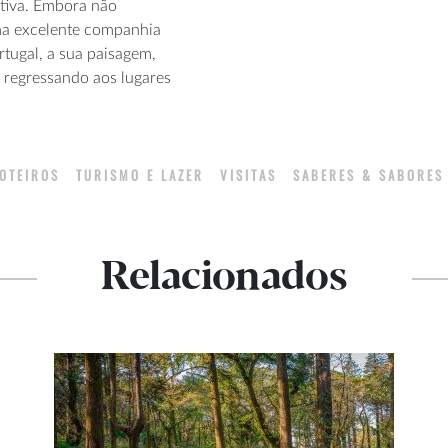
ativa. Embora não
a excelente
companhia
rtugal, a sua paisagem,
u regressando aos lugares
OTEIROS
TURISMO E LAZER
VISITAS
SABERES & SABORES
Relacionados