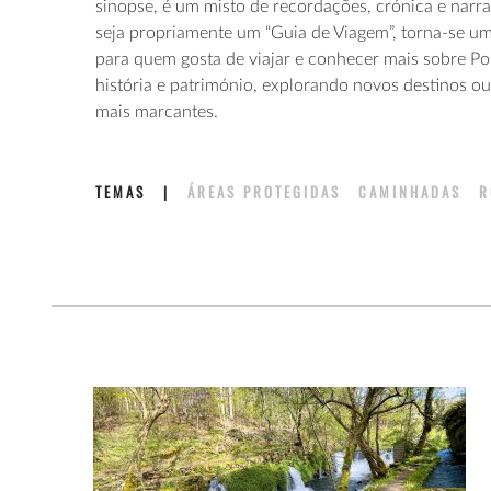
sinopse, é um misto de recordações, crónica e narr
seja
propriamente um
“Guia de Viagem”,
torna-se
um
para quem gosta de viajar e conhecer mais sobre Po
história e património, explorando novos destinos o
mais marcantes
.
TEMAS
|
ÁREAS PROTEGIDAS
CAMINHADAS
R