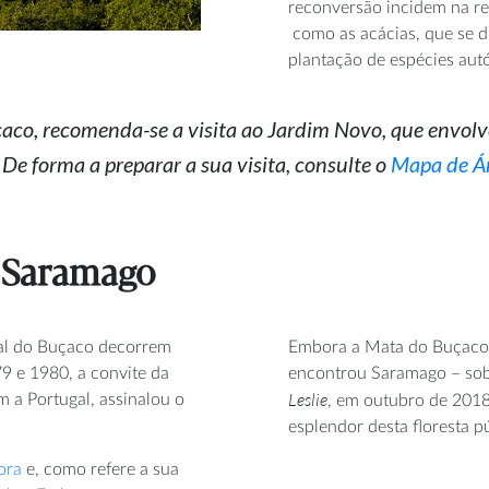
reconversão incidem
na r
como
as
acácias,
que
se 
plantação de espécies aut
aco, recomenda-se a visita ao Jardim Novo, que envolv
.
De forma a preparar a sua visita, consulte o
Mapa de Ár
e Saramago
al do Buçaco
decorrem
Embora a Mata do Buçaco 
 e 1980, a convite da
encontrou Saramago – sob
Leslie
m a Portugal, assinalou o
, em outubro de 2018
esplendor desta floresta p
ora
e, como refere a sua