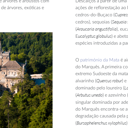
e árvores e arbustos com
Descalços a partir de uma 
 de árvores, exóticas e
ações de reflorestação ao 
Cupress
cedros-do-Buçaco (
Sequoia 
cedros), sequoias (
Araucaria angustifolia
(
), euc
ucalyptus globulus
E
) e abet
espécies introduzidas a pa
O
património da Mata
é ai
do Marquês. A primeira c
extremo Sudoeste da mata c
Quercus robur
alvarinho (
) e
La
dominado pelo loureiro (
Arbutus unedo
(
) e azevinho 
singular dominada por ade
do Marquês
encontra-se a
degradação
causada pela 
Bursaphelenchus xylophilus
(
)