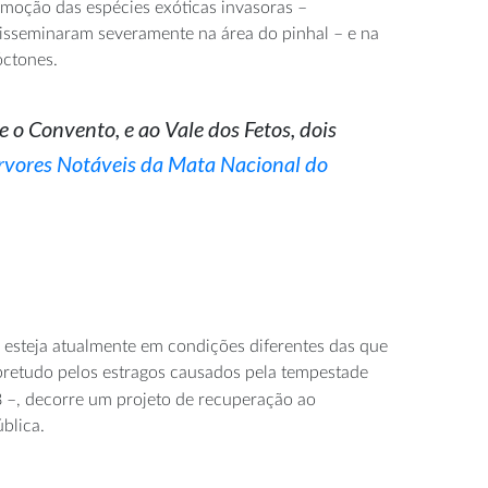
emoção das
espécies exóticas invasoras
–
disseminaram severamente n
a área do
pinhal
–
e na
óctones.
e o Convento, e
ao Vale dos Fetos, dois
vores Notáveis da Mata Nacional do
esteja atualmente em condições diferentes das que
retudo pelos estragos causados pela tempestade
 –, decorre um projeto de recuperação ao
ública.