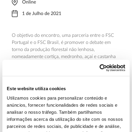
Online
1 de Julho de 2021
O objetivo do encontro, uma parceria entre o FSC
Portugal e o FSC Brasil, é promover o debate em
torno da produção florestal não lenhosa,
nomeadamente cortiça, medronho, açaí e castanha
do Brasil e incentivar as boas práticas de uma gestão
responsável. A iniciativa será transmitida pelas
14h00 (10h no Brasil) e o registo pode ser feito no
link
.
Este website utiliza cookies
Utilizamos cookies para personalizar conteúdo e
Saiba mais sobre esta iniciativa
anúncios, fornecer funcionalidades de redes sociais e
analisar o nosso tráfego. Também partilhamos
informações acerca da utilização do site com os nossos
13.07.2026
parceiros de redes sociais, de publicidade e de análise,