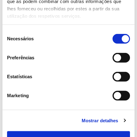
Genoma do priolo e de outras espécies em risco:
que as podem combinar com outras informações que
conhecer para conservar
lhes forneceu ou recolhidas por estes a partir da sua
utilização dos respetivos serviços.
Seleção
Necessários
02.07.2026
de
consentimento
Registar galhas de Trichi em acácia-das-espigas:
Preferências
cidadãos chamados a ajudar
Estatísticas
25.06.2026
Marketing
Natureza e florestas procuram jovens voluntários
no verão 2026
Mostrar detalhes