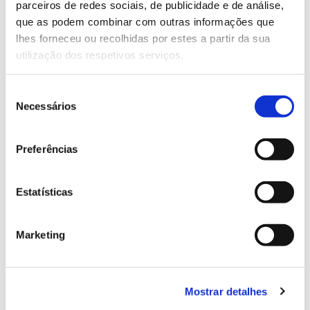
parceiros de redes sociais, de publicidade e de análise,
13.07.2026
que as podem combinar com outras informações que
Genoma do priolo e de outras espécies em risco:
lhes forneceu ou recolhidas por estes a partir da sua
conhecer para conservar
utilização dos respetivos serviços.
Seleção
Necessários
de
consentimento
02.07.2026
Preferências
Registar galhas de Trichi em acácia-das-espigas:
cidadãos chamados a ajudar
Estatísticas
Marketing
25.06.2026
Natureza e florestas procuram jovens voluntários
no verão 2026
Mostrar detalhes