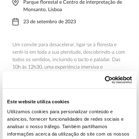
Parque florestal e Centro de interpretação de
Monsanto, Lisboa
23 de setembro de 2023
Um convite para desacelerar, ligar-se à floresta e
senti-la em toda a sua plenitude, descobrindo-a com
todos os sentidos, incluindo o tacto e paladar. Das
10h às 12h30, uma experiência imersiva e
observação silenciosa, com recurso à metodologia
mindfulness
de
e guiada por um técnico especializado
em “banhos de floresta”. A atividade requer inscrição
prévia por
email
ou pelo telefone 218 170 200.
Este website utiliza cookies
Utilizamos cookies para personalizar conteúdo e
Saiba mais sobre os Banhos de floresta
anúncios, fornecer funcionalidades de redes sociais e
em Monsanto
analisar o nosso tráfego. Também partilhamos
informações acerca da utilização do site com os nossos