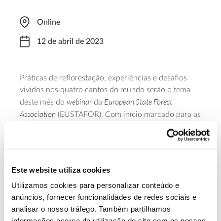
Online
12 de abril de 2023
Práticas de reflorestação, experiências e desafios
vividos nos quatro cantos do mundo serão o tema
webinar
European State Forest
deste mês do
da
Association
(EUSTAFOR). Com início marcado para as
15h00 (hora de Lisboa), convidam-se investigadores,
ONG, legisladores e outros interessados a partilhar a
sua perspetiva acerca da plantação de árvores.
Giorgio Vacchiano, da Universidade de Milão,
Este website utiliza cookies
liderará esta conversa. Inscreva-se através
deste
Utilizamos cookies para personalizar conteúdo e
formulário
.
anúncios, fornecer funcionalidades de redes sociais e
analisar o nosso tráfego. Também partilhamos
Saiba mais sobre este webinar.
informações acerca da utilização do site com os nossos