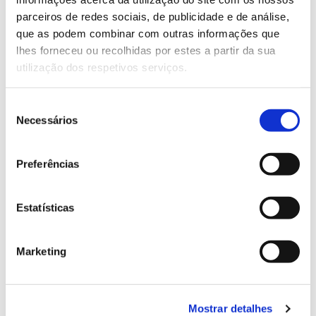
parceiros de redes sociais, de publicidade e de análise,
que as podem combinar com outras informações que
13.07.2026
lhes forneceu ou recolhidas por estes a partir da sua
Genoma do priolo e de outras espécies em risco:
utilização dos respetivos serviços.
conhecer para conservar
Seleção
Necessários
de
consentimento
02.07.2026
Preferências
Registar galhas de Trichi em acácia-das-espigas:
cidadãos chamados a ajudar
Estatísticas
Marketing
25.06.2026
Natureza e florestas procuram jovens voluntários
Mostrar detalhes