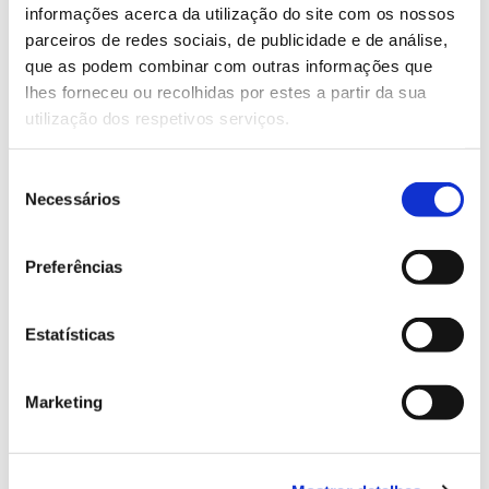
Saber mais
informações acerca da utilização do site com os nossos
parceiros de redes sociais, de publicidade e de análise,
que as podem combinar com outras informações que
13.07.2026
lhes forneceu ou recolhidas por estes a partir da sua
utilização dos respetivos serviços.
Genoma do priolo e de outras espécies em risco:
conhecer para conservar
Seleção
Necessários
de
consentimento
02.07.2026
Preferências
Registar galhas de Trichi em acácia-das-espigas:
cidadãos chamados a ajudar
Estatísticas
Marketing
25.06.2026