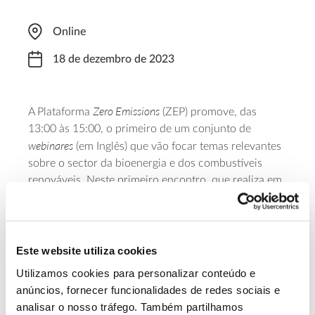
Online
18 de dezembro de 2023
Zero Emissions
A Plataforma
(ZEP) promove, das
13:00 às 15:00, o primeiro de um conjunto de
webinares
(em Inglês) que vão focar temas relevantes
sobre o sector da bioenergia e dos combustíveis
renováveis. Neste primeiro encontro, que realiza em
parceria com a Plataforma Europeia de Inovação e
Tecnologia em Bioenergia, estarão em foco os
conhecimentos mais recentes relativos a soluções
que conjugam armazenamento de carbono e
Este website utiliza cookies
bioenergia. Para acompanhar é necessária inscrição
Utilizamos cookies para personalizar conteúdo e
online
prévia (
formulário
).
anúncios, fornecer funcionalidades de redes sociais e
analisar o nosso tráfego. Também partilhamos