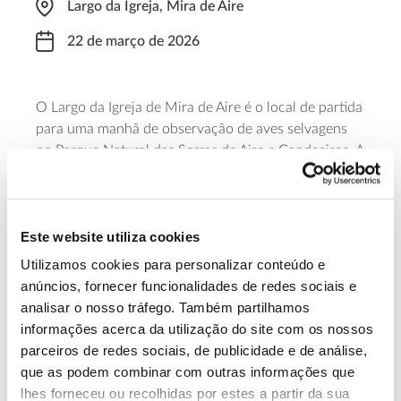
Largo da Igreja, Mira de Aire
22 de março de 2026
O Largo da Igreja de Mira de Aire é o local de partida
para uma manhã de observação de aves selvagens
no Parque Natural das Serras de Aire e Candeeiros. A
visita guiada começa às 08h30. Para participar é
necessária inscrição prévia.
Este website utiliza cookies
Saber mais
Utilizamos cookies para personalizar conteúdo e
anúncios, fornecer funcionalidades de redes sociais e
13.07.2026
analisar o nosso tráfego. Também partilhamos
informações acerca da utilização do site com os nossos
Genoma do priolo e de outras espécies em risco:
parceiros de redes sociais, de publicidade e de análise,
conhecer para conservar
que as podem combinar com outras informações que
lhes forneceu ou recolhidas por estes a partir da sua