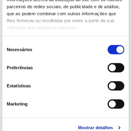
parceiros de redes sociais, de publicidade e de análise,
que as podem combinar com outras informações que
13.07.2026
lhes forneceu ou recolhidas por estes a partir da sua
Genoma do priolo e de outras espécies em risco:
utilização dos respetivos serviços.
conhecer para conservar
Seleção
Necessários
de
consentimento
02.07.2026
Preferências
Registar galhas de Trichi em acácia-das-espigas:
cidadãos chamados a ajudar
Estatísticas
Marketing
25.06.2026
Natureza e florestas procuram jovens voluntários
Mostrar detalhes