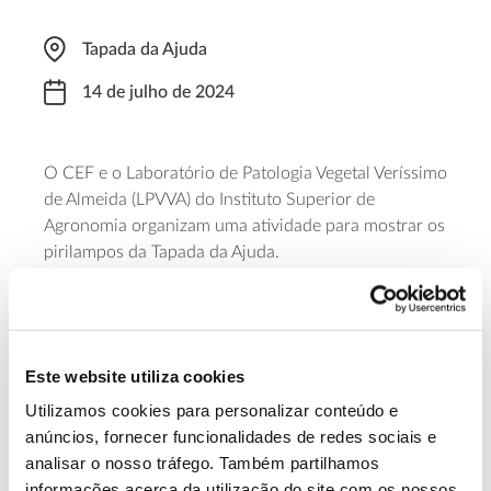
Tapada da Ajuda
14 de julho de 2024
O CEF e o Laboratório de Patologia Vegetal Veríssimo
de Almeida (LPVVA) do Instituto Superior de
Agronomia organizam uma atividade para mostrar os
pirilampos da Tapada da Ajuda.
Os pequenos seres brilhantes estão de volta mais vez
para iluminar a noite na floresta urbana da Tapada da
Ajuda. Durante cerca de uma hora, os visitantes
poderão acompanhar as especialistas numa visita
Este website utiliza cookies
noturna mágica. A entrada é livre, mas com inscrição
obrigatória e limitada a 25 participantes.
Utilizamos cookies para personalizar conteúdo e
anúncios, fornecer funcionalidades de redes sociais e
analisar o nosso tráfego. Também partilhamos
Saiba mais
informações acerca da utilização do site com os nossos