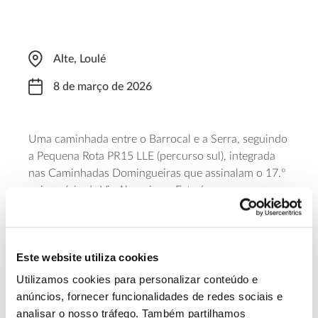
Alte, Loulé
8 de março de 2026
Uma caminhada entre o Barrocal e a Serra, seguindo
a Pequena Rota PR15 LLE (percurso sul), integrada
nas Caminhadas Domingueiras que assinalam o 17.º
aniversário da Via Algarviana. Este é um percurso
considerado algo difícil, de 9,4 quilómetros, pelos
recantos da freguesia de Alte. A partida está marcada
para as 09h00, perto da ponte de Alte – Estrada
Este website utiliza cookies
Nacional 124 –, e a caminhada tem uma duração
prevista de três horas. Para seguir caminho, é
Utilizamos cookies para personalizar conteúdo e
necessária inscrição.
anúncios, fornecer funcionalidades de redes sociais e
analisar o nosso tráfego. Também partilhamos