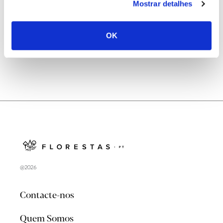
Mostrar detalhes
Natureza e florestas procuram jovens voluntários
no verão 2026
OK
@2026
Contacte-nos
Quem Somos