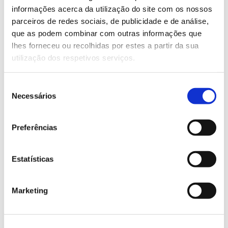
Saber mais
informações acerca da utilização do site com os nossos
parceiros de redes sociais, de publicidade e de análise,
que as podem combinar com outras informações que
13.07.2026
lhes forneceu ou recolhidas por estes a partir da sua
utilização dos respetivos serviços.
Genoma do priolo e de outras espécies em risco:
conhecer para conservar
Seleção
Necessários
de
consentimento
Preferências
02.07.2026
Registar galhas de Trichi em acácia-das-espigas:
Estatísticas
cidadãos chamados a ajudar
Marketing
25.06.2026