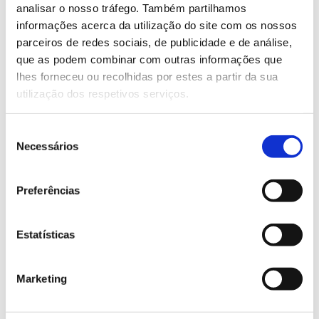
analisar o nosso tráfego. Também partilhamos
informações acerca da utilização do site com os nossos
Saiba mais sobre esta formação
parceiros de redes sociais, de publicidade e de análise,
que as podem combinar com outras informações que
lhes forneceu ou recolhidas por estes a partir da sua
13.07.2026
utilização dos respetivos serviços.
Genoma do priolo e de outras espécies em risco:
conhecer para conservar
Seleção
Necessários
de
consentimento
Preferências
02.07.2026
Registar galhas de Trichi em acácia-das-espigas:
Estatísticas
cidadãos chamados a ajudar
Marketing