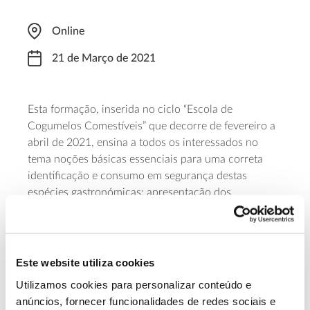
Online
21 de Março de 2021
Esta formação, inserida no ciclo “Escola de
Cogumelos Comestíveis” que decorre de fevereiro a
abril de 2021, ensina a todos os interessados no
tema noções básicas essenciais para uma correta
identificação e consumo em segurança destas
espécies gastronómicas: apresentação dos
cogumelos com lâminas, caraterização das espécies
Amanita caesarea
Tricholoma equestre
e
e análise de
possíveis confusões são os aspetos lecionados pela
Engenheira Agrária Marta Ferreira. A iniciativa é da
Este website utiliza cookies
LPN – Liga para a Proteção da Natureza. Cada ciclo
Utilizamos cookies para personalizar conteúdo e
tem o custo de 20 euros e a inscrição pode ser feita
anúncios, fornecer funcionalidades de redes sociais e
através deste
formulário
.