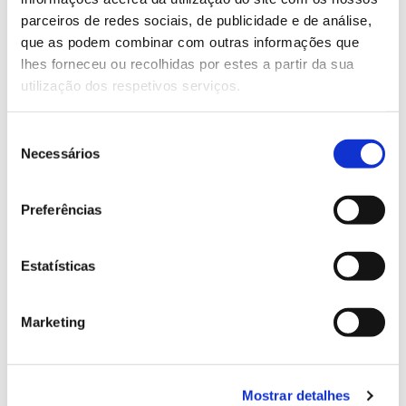
parceiros de redes sociais, de publicidade e de análise,
que as podem combinar com outras informações que
13.07.2026
lhes forneceu ou recolhidas por estes a partir da sua
Genoma do priolo e de outras espécies em risco:
utilização dos respetivos serviços.
conhecer para conservar
Seleção
Necessários
de
consentimento
02.07.2026
Preferências
Registar galhas de Trichi em acácia-das-espigas:
cidadãos chamados a ajudar
Estatísticas
Marketing
25.06.2026
Natureza e florestas procuram jovens voluntários
Mostrar detalhes