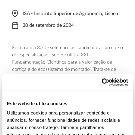
ISA - Instituto Superior de Agronomia, Lisboa
30 de setembro de 2024
Encerram a 30 de setembro as candidaturas ao curso
de especialização “Subericultura XXI –
Fundamentação Científica para a valorização da
cortiça e do ecossistema do montado”. Trata-se de
uma formação de 60 horas, promovida pelo ISA –
Instituto Superior de Agronomia, que se realizará nos
meses de novembro e dezembro de 2024. Destina-se
a estudantes dos vários graus de ensino superior (3
Este website utiliza cookies
ECTS) ou profissionais da área agroflorestal e do
ambiente.
Utilizamos cookies para personalizar conteúdo e
anúncios, fornecer funcionalidades de redes sociais e
analisar o nosso tráfego. Também partilhamos
Saber mais
informações acerca da utilização do site com os nossos