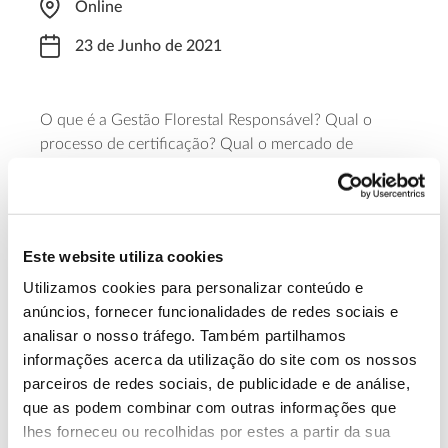
Online
23 de Junho de 2021
O que é a Gestão Florestal Responsável? Qual o
processo de certificação? Qual o mercado de
produtos certificados? Este curso do FSC Portugal
pretende dar resposta a estas e outras questões,
entre as 9h30 e as 16h. A inscrição poderá ser
realizada através do email
mc.tavares@pt.fsc.org
.
Este website utiliza cookies
Utilizamos cookies para personalizar conteúdo e
anúncios, fornecer funcionalidades de redes sociais e
13.07.2026
analisar o nosso tráfego. Também partilhamos
Genoma do priolo e de outras espécies em risco:
informações acerca da utilização do site com os nossos
conhecer para conservar
parceiros de redes sociais, de publicidade e de análise,
que as podem combinar com outras informações que
lhes forneceu ou recolhidas por estes a partir da sua