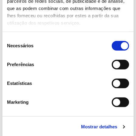
parceiros de redes sociais, de publicidade e de análise,
13.07.2026
que as podem combinar com outras informações que
Genoma do priolo e de outras espécies em risco:
lhes forneceu ou recolhidas por estes a partir da sua
conhecer para conservar
utilização dos respetivos serviços.
Seleção
Necessários
de
02.07.2026
consentimento
Preferências
Registar galhas de Trichi em acácia-das-espigas:
cidadãos chamados a ajudar
Estatísticas
Marketing
25.06.2026
Natureza e florestas procuram jovens voluntários
no verão 2026
Mostrar detalhes