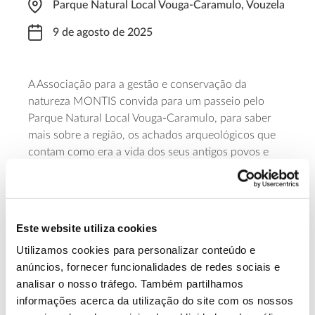
Parque Natural Local Vouga-Caramulo, Vouzela
9 de agosto de 2025
A Associação para a gestão e conservação da
natureza MONTIS convida para um passeio pelo
Parque Natural Local Vouga-Caramulo, para saber
mais sobre a região, os achados arqueológicos que
contam como era a vida dos seus antigos povos e
compreender como está a ser feita, atualmente a
recuperação da biodiversidade em áreas que o fogo
percorreu em 2017. O encontro será às 10h, na Lapa
de Meruge e a atividade decorrerá até por volta das
Este website utiliza cookies
13h30.
Utilizamos cookies para personalizar conteúdo e
anúncios, fornecer funcionalidades de redes sociais e
Saber mais
analisar o nosso tráfego. Também partilhamos
informações acerca da utilização do site com os nossos