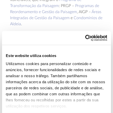
Transformação da Paisagem
: PRGP –
Programas de
Reordenamento e Gestão da Paisagem
, AIGP –
Áreas
Integradas de Gestão da Paisagem
e
Condomínios de
Aldeia
.
Gestão e valorização do território
Este website utiliza cookies
Durante a apresentação do projeto, que decorreu em
Utilizamos cookies para personalizar conteúdo e
dezembro de 2021, o Secretário de Estado da
anúncios, fornecer funcionalidades de redes sociais e
Conservação da Natureza, das Florestas e do
analisar o nosso tráfego. Também partilhamos
Ordenamento do Território, João Paulo Catarino,
informações acerca da utilização do site com os nossos
lembrou que, atualmente, as regiões Norte e Centro
parceiros de redes sociais, de publicidade e de análise,
representam 54% do território nacional, mas
que as podem combinar com outras informações que
concentram 85% dos prédios rústicos, num total que
lhes forneceu ou recolhidas por estes a partir da sua
pode chegar aos 11,5 milhões de propriedades.
utilização dos respetivos serviços.