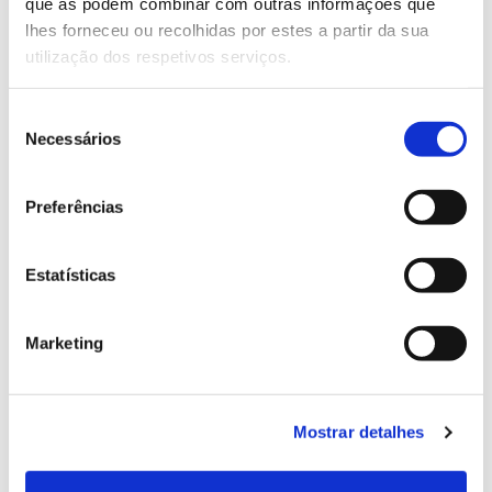
Genoma do priolo e de outras espécies em risco:
que as podem combinar com outras informações que
conhecer para conservar
lhes forneceu ou recolhidas por estes a partir da sua
utilização dos respetivos serviços.
Seleção
Necessários
02.07.2026
de
consentimento
Registar galhas de Trichi em acácia-das-espigas:
Preferências
cidadãos chamados a ajudar
Estatísticas
25.06.2026
Marketing
Natureza e florestas procuram jovens voluntários
no verão 2026
Mostrar detalhes