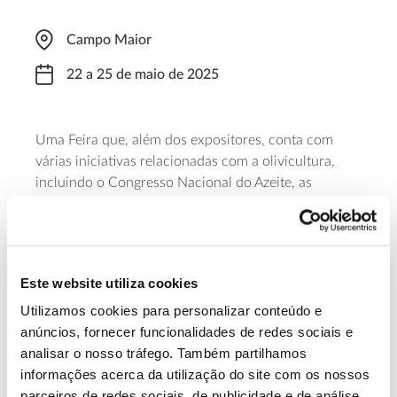
Campo Maior
22 a 25 de maio de 2025
Uma Feira que, além dos expositores, conta com
várias iniciativas relacionadas com a olivicultura,
incluindo o Congresso Nacional do Azeite, as
Jornadas Técnicas e o Concurso de Azeite Virgem
2025. Novos desafios do sector, ESG, identidade do
azeite português e o azeite na alta cozinha, são temas
em foco no Nacional do Azeite que decorre nos dias
Este website utiliza cookies
22 e 23.
Utilizamos cookies para personalizar conteúdo e
anúncios, fornecer funcionalidades de redes sociais e
Saiba mais
analisar o nosso tráfego. Também partilhamos
informações acerca da utilização do site com os nossos
parceiros de redes sociais, de publicidade e de análise,