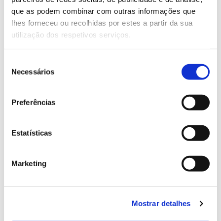
13.07.2026
que as podem combinar com outras informações que
Genoma do priolo e de outras espécies em risco:
lhes forneceu ou recolhidas por estes a partir da sua
conhecer para conservar
utilização dos respetivos serviços.
Seleção
Necessários
de
02.07.2026
consentimento
Registar galhas de Trichi em acácia-das-espigas:
Preferências
cidadãos chamados a ajudar
Estatísticas
Marketing
25.06.2026
Natureza e florestas procuram jovens voluntários
no verão 2026
Mostrar detalhes