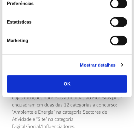
Florestas.pt conta ainda com o contributo de
Preferências
múltiplos especialistas externos, tanto na revisão
técnica e na coautoria de artigos como na criação
Estatísticas
das sessões vídeo da sua Academia.
Este contexto colaborativo, que se tem vindo a
Marketing
ampliar também com o estabelecimento de parcerias
com diversos interlocutores da academia e
organizações do sector florestal, favorece igualmente
uma via mais direta para dar a conhecer estudos,
Mostrar detalhes
eventos e projetos técnicos e de investigação
desenvolvidos em Portugal.
OK
Saiba mais sobre os
Prémios Comunicação M&P
,
cujas menções honrosas atribuídas ao Florestas.pt se
enquadram em duas das 12 categorias a concurso:
“Ambiente e Energia” na categoria Sectores de
Atividade e “Site” na categoria
Digital/Social/Influenciadores.