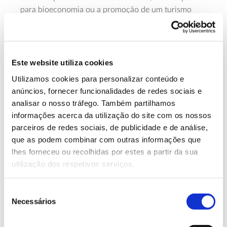
para bioeconomia ou a promoção de um turismo
mais próximo da natureza.
Refira-se que mais de 180 mil pessoas já recorrem à
plataforma para saber mais sobre as nossas florestas,
Este website utiliza cookies
um número que se pretende consolidar para
continuar a aproximar as pessoas das florestas,
Utilizamos cookies para personalizar conteúdo e
agregando os múltiplos conhecimentos que resultam
anúncios, fornecer funcionalidades de redes sociais e
dos muitos trabalhos e relatórios técnicos,
analisar o nosso tráfego. Também partilhamos
estatísticos e científicos que se produzem, mas que
informações acerca da utilização do site com os nossos
pela sua complexidade e dispersão nem sempre
parceiros de redes sociais, de publicidade e de análise,
chegam a todos e não permitem, por vezes, uma
que as podem combinar com outras informações que
visão integrada sobre a realidade florestal.
lhes forneceu ou recolhidas por estes a partir da sua
utilização dos respetivos serviços.
Para alcançar este objetivo, o Florestas.pt junta na
sua equipa editorial biólogos, engenheiros florestais
Seleção
e produtores de conteúdos, num estreito trabalho de
Necessários
de
colaboração entre profissionais do Instituto RAIZ e
consentimento
da Lift Consulting. Além dos conteúdos próprios, o