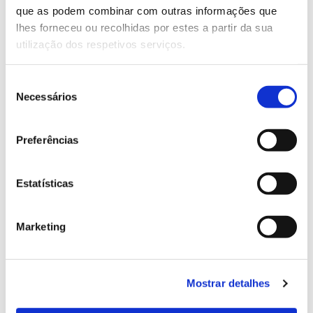
que as podem combinar com outras informações que
Genoma do priolo e de outras espécies em risco:
lhes forneceu ou recolhidas por estes a partir da sua
conhecer para conservar
utilização dos respetivos serviços.
Seleção
Necessários
de
02.07.2026
consentimento
Registar galhas de Trichi em acácia-das-espigas:
Preferências
cidadãos chamados a ajudar
Estatísticas
25.06.2026
Marketing
Natureza e florestas procuram jovens voluntários
no verão 2026
Mostrar detalhes