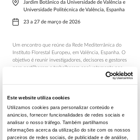
Jardim Botânico da Universidade de Valência e
Universidade Politécnica de Valência, Espanha
23 a 27 de março de 2026
Um encontro que reúne da Rede Mediterrânica do
Instituto Florestal Europeu, em Valência, Espanha. O
objetivo é reunir investigadores, decisores e gestores
para partilharem e trabalharem conjuntamente nos
temas que são relevantes para a saúde e resiliência
das florestas mediterrânicas, definindo também
novas vias de colaboração que contribuam para
Este website utiliza cookies
aprofundar estas temáticas.
Utilizamos cookies para personalizar conteúdo e
Saber mais
anúncios, fornecer funcionalidades de redes sociais e
analisar o nosso tráfego. Também partilhamos
informações acerca da utilização do site com os nossos
13.07.2026
parceiros de redes sociais, de publicidade e de análise,