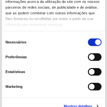
informações acerca da utilização do site com os nossos
parceiros de redes sociais, de publicidade e de análise,
que as podem combinar com outras informações que
13.07.2026
lhes forneceu ou recolhidas por estes a partir da sua
Genoma do priolo e de outras espécies em risco:
utilização dos respetivos serviços.
conhecer para conservar
Seleção
Necessários
de
consentimento
02.07.2026
Preferências
Registar galhas de Trichi em acácia-das-espigas:
cidadãos chamados a ajudar
Estatísticas
Marketing
25.06.2026
Natureza e florestas procuram jovens voluntários
Mostrar detalhes