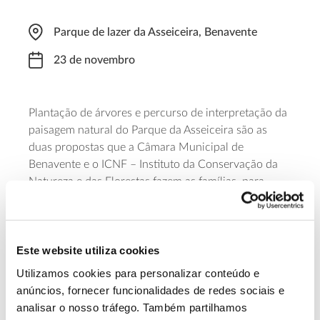
Parque de lazer da Asseiceira, Benavente
23 de novembro
Plantação de árvores e percurso de interpretação da
paisagem natural do Parque da Asseiceira são as
duas propostas que a Câmara Municipal de
Benavente e o ICNF – Instituto da Conservação da
Natureza e das Florestas fazem as famílias, para
assinalar o Dia da Floresta Autóctone.
A iniciativa começa pelas 9h30 e conta com a
colaboração do investigador Mauro Raposo, da
Este website utiliza cookies
Universidade de Évora, que fará a explicação do
Utilizamos cookies para personalizar conteúdo e
percurso interpretativo.
anúncios, fornecer funcionalidades de redes sociais e
analisar o nosso tráfego. Também partilhamos
Saiba mais sobre esta iniciativa