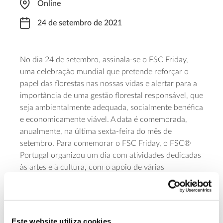
Online
24 de setembro de 2021
No dia 24 de setembro, assinala-se o FSC Friday,
uma celebração mundial que pretende reforçar o
papel das florestas nas nossas vidas e alertar para a
importância de uma gestão florestal responsável, que
seja ambientalmente adequada, socialmente benéfica
e economicamente viável. A data é comemorada,
anualmente, na última sexta-feira do mês de
setembro. Para comemorar o FSC Friday, o FSC®
Portugal organizou um dia com atividades dedicadas
às artes e à cultura, com o apoio de várias
organizações e parceiros. As celebrações nacionais
vão contar com a participação dos atores Pedro
Górgia, Tiago Aldeia e Alexandre da Silva numa ação
de palco, abordando, de forma divertida, o papel que
Este website utiliza cookies