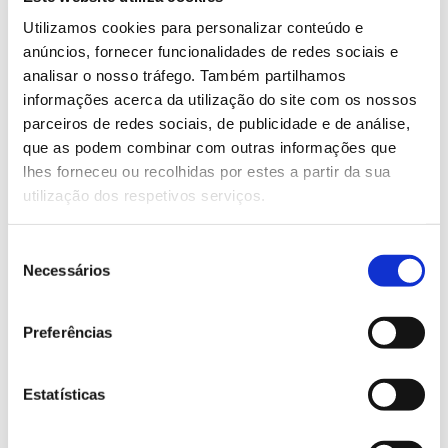
cada um de nós tem na proteção das florestas,
Utilizamos cookies para personalizar conteúdo e
através de um consumo responsável. O papel dos
anúncios, fornecer funcionalidades de redes sociais e
cadernos onde escrevemos, as rolhas das garrafas de
analisar o nosso tráfego. Também partilhamos
vinho que compramos ou o palco da última peça de
informações acerca da utilização do site com os nossos
teatro a que assistiu são exemplos dos muitos
parceiros de redes sociais, de publicidade e de análise,
produtos com origem na floresta.
que as podem combinar com outras informações que
lhes forneceu ou recolhidas por estes a partir da sua
Saiba mais sobre esta iniciativa
utilização dos respetivos serviços.
13.07.2026
Seleção
Necessários
de
Genoma do priolo e de outras espécies em risco:
consentimento
conhecer para conservar
Preferências
Estatísticas
02.07.2026