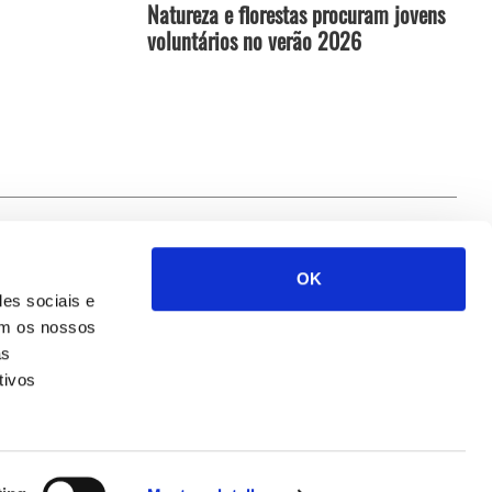
Natureza e florestas procuram jovens
voluntários no verão 2026
OK
Siga-nos
des sociais e
com os nossos
as
tivos