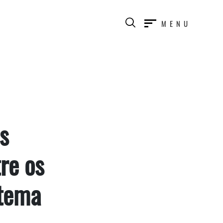
MENU
às
re os
stema