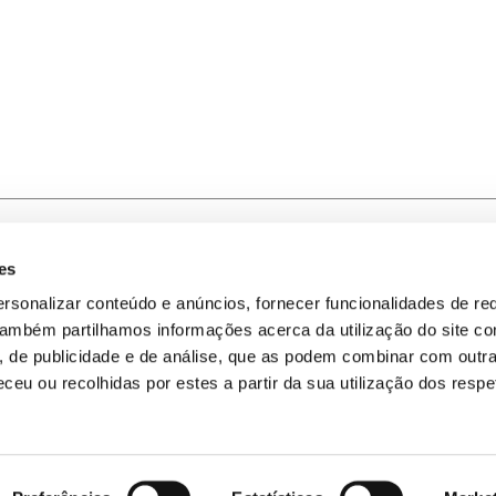
es
-nos
Política de Privacidade
rsonalizar conteúdo e anúncios, fornecer funcionalidades de re
 Também partilhamos informações acerca da utilização do site 
omos
Política de Cookies
s, de publicidade e de análise, que as podem combinar com outr
ceu ou recolhidas por estes a partir da sua utilização dos respe
Mapa do Site