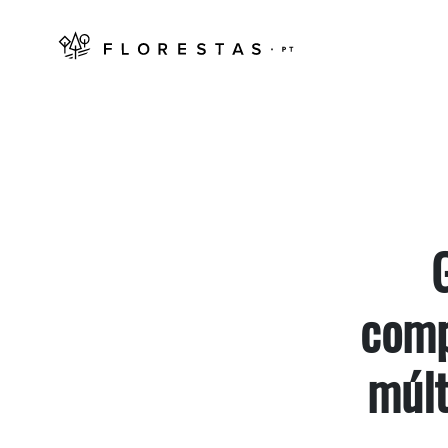
G
comp
múlt