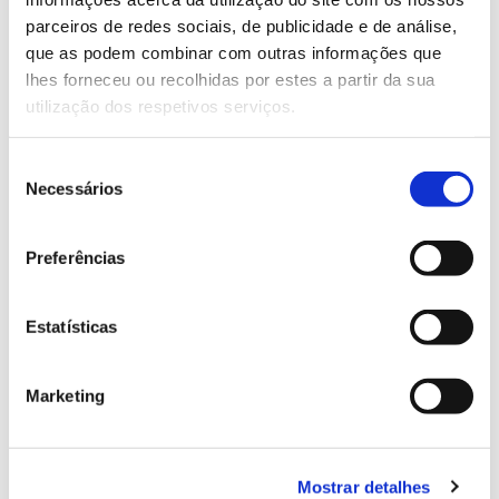
parceiros de redes sociais, de publicidade e de análise,
que as podem combinar com outras informações que
13.07.2026
lhes forneceu ou recolhidas por estes a partir da sua
Genoma do priolo e de outras espécies em risco:
utilização dos respetivos serviços.
conhecer para conservar
Seleção
Necessários
de
consentimento
02.07.2026
Preferências
Registar galhas de Trichi em acácia-das-espigas:
cidadãos chamados a ajudar
Estatísticas
Marketing
25.06.2026
Natureza e florestas procuram jovens voluntários
Mostrar detalhes