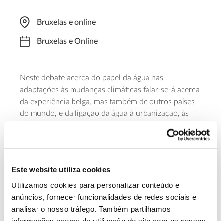
Bruxelas e online
Bruxelas e Online
Neste debate acerca do papel da água nas
adaptações às mudanças climáticas falar-se-á acerca
da experiência belga, mas também de outros países
do mundo, e da ligação da água à urbanização, às
soluções com base natural e a relação entre água,
energia e alimentos. Esta conferência, com
ENABEL – Belgian Development Agency
organização da
,
pretende contribuir para o diálogo iniciado pela
Este website utiliza cookies
conferência das Nações Unidas sobre a Água, que
Utilizamos cookies para personalizar conteúdo e
terá lugar em Nova Iorque. Registe-se até 14 de abril.
anúncios, fornecer funcionalidades de redes sociais e
analisar o nosso tráfego. Também partilhamos
Saiba mais sobre esta conferência.
informações acerca da utilização do site com os nossos