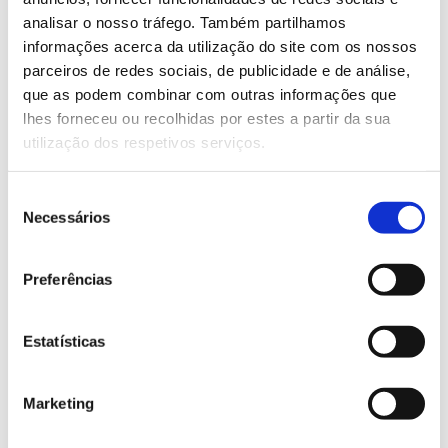
florestais.
analisar o nosso tráfego. Também partilhamos
informações acerca da utilização do site com os nossos
parceiros de redes sociais, de publicidade e de análise,
Saber mais
que as podem combinar com outras informações que
lhes forneceu ou recolhidas por estes a partir da sua
utilização dos respetivos serviços.
13.07.2026
Genoma do priolo e de outras espécies em risco:
Seleção
conhecer para conservar
Necessários
de
consentimento
Preferências
02.07.2026
Estatísticas
Registar galhas de Trichi em acácia-das-espigas:
cidadãos chamados a ajudar
Marketing