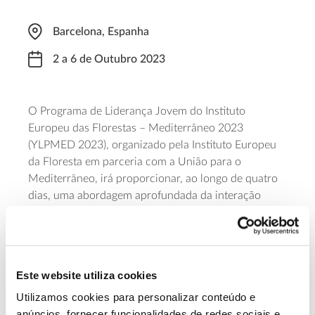
Barcelona, Espanha
2 a 6 de Outubro 2023
O Programa de Liderança Jovem do Instituto
Europeu das Florestas – Mediterrâneo 2023
(YLPMED 2023), organizado pela Instituto Europeu
da Floresta em parceria com a União para o
Mediterrâneo, irá proporcionar, ao longo de quatro
dias, uma abordagem aprofundada da interação
complexa entre o abandono das terras, as florestas
mediterrânicas e as paisagens culturais. Explorará
também as potenciais oportunidades para o
empreendedorismo sustentável e a conservação da
Este website utiliza cookies
biodiversidade, o risco de incêndio na região
mediterrânica e o papel das práticas de gestão
Utilizamos cookies para personalizar conteúdo e
florestal na mitigação do risco de incêndios
anúncios, fornecer funcionalidades de redes sociais e