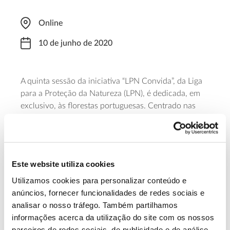
Online
10 de junho de 2020
A quinta sessão da iniciativa “LPN Convida”, da Liga
para a Proteção da Natureza (LPN), é dedicada, em
exclusivo, às florestas portuguesas. Centrado nas
preocupações e propostas de ação para minimizar as
diversas ameaças que o património natural enfrenta
(que levam à perda de espécies e habitats), o debate
“Qual o futuro das florestas do nosso país” é
Este website utiliza cookies
YouTube
transmitido através do canal
da organização.
Utilizamos cookies para personalizar conteúdo e
anúncios, fornecer funcionalidades de redes sociais e
Saiba mais sobre o debate
analisar o nosso tráfego. Também partilhamos
informações acerca da utilização do site com os nossos
parceiros de redes sociais, de publicidade e de análise,