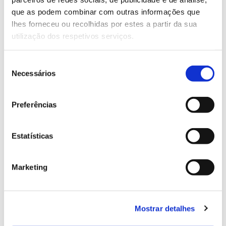
13.07.2026
que as podem combinar com outras informações que
Genoma do priolo e de outras espécies em risco:
lhes forneceu ou recolhidas por estes a partir da sua
conhecer para conservar
utilização dos respetivos serviços.
Seleção
Necessários
de
02.07.2026
consentimento
Registar galhas de Trichi em acácia-das-espigas:
Preferências
cidadãos chamados a ajudar
Estatísticas
Marketing
25.06.2026
Natureza e florestas procuram jovens voluntários
no verão 2026
Mostrar detalhes