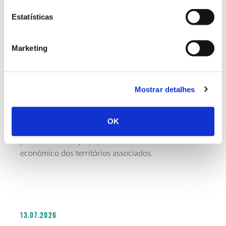
hospitalidade dos territórios rurais nacionais. Para
facilitar este conhecimento abrangente do território,
Estatísticas
cada percurso da app é complementado com
informação sobre produtos e serviços da
marca
Marketing
Natural.pt
, associados à respetiva área protegida.
Sob iniciativa do ICNF, a marca Natural.PT reúne
produtos e serviços existentes na Rede Nacional das
Mostrar detalhes
Áreas Protegidas (e envolvente), prestados por
pequenas empresas, operadores turísticos e
produtores locais. A marca pretende ser uma
OK
plataforma de promoção e visibilidade para estes
produtos e serviços, apoiando o desenvolvimento
económico dos territórios associados.
13.07.2026