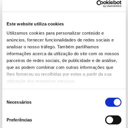
offline
visualizá-los
e ganhar pontos por cada um
percorrido.
A pensar na segurança dos visitantes, a app
Este website utiliza cookies
apresenta ainda alertas meteorológicos e de risco de
Utilizamos cookies para personalizar conteúdo e
incêndio, a partir de dados fornecidos diretamente
anúncios, fornecer funcionalidades de redes sociais e
pelo Instituto Português do Mar e da Atmosfera
analisar o nosso tráfego. Também partilhamos
(IPMA).
informações acerca da utilização do site com os nossos
parceiros de redes sociais, de publicidade e de análise,
A NaturalPTrails está disponível em português e
que as podem combinar com outras informações que
inglês.
lhes forneceu ou recolhidas por estes a partir da sua
utilização dos respetivos serviços.
Conhecer o território através dos
Seleção
seus produtos e serviços
Necessários
de
Sair da cidade e visitar uma área protegida (como a
consentimento
Serra da Estrela
ou a região dos
Passadiços do Paiva
)
Preferências
é também experienciar a gastronomia e a