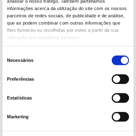
analisar o nosso tráfego. Também partilhamos
informações acerca da utilização do site com os nossos
Saber mais
parceiros de redes sociais, de publicidade e de análise,
que as podem combinar com outras informações que
lhes forneceu ou recolhidas por estes a partir da sua
13.07.2026
utilização dos respetivos serviços.
Genoma do priolo e de outras espécies em risco:
conhecer para conservar
Seleção
Necessários
de
consentimento
Preferências
02.07.2026
Registar galhas de Trichi em acácia-das-espigas:
Estatísticas
cidadãos chamados a ajudar
Marketing
25.06.2026