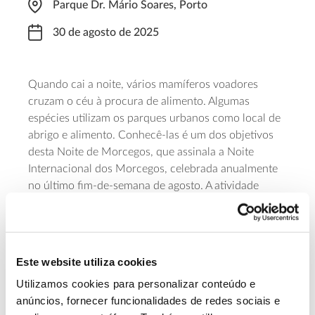
Parque Dr. Mário Soares, Porto
30 de agosto de 2025
Quando cai a noite, vários mamíferos voadores
cruzam o céu à procura de alimento. Algumas
espécies utilizam os parques urbanos como local de
abrigo e alimento. Conhecê-las é um dos objetivos
desta Noite de Morcegos, que assinala a Noite
Internacional dos Morcegos, celebrada anualmente
no último fim-de-semana de agosto. A atividade
permite também descobrir um espaço que devolve à
cidade do Porto 17 mil metros quadrados de
natureza e que é um exemplo da aplicação de
soluções baseadas na natureza, com destaque para a
Este website utiliza cookies
renaturalização da ribeira de Vilar. O encontro está
Utilizamos cookies para personalizar conteúdo e
marcado para as 21h00. As inscrições abrem a 13 de
anúncios, fornecer funcionalidades de redes sociais e
agosto.