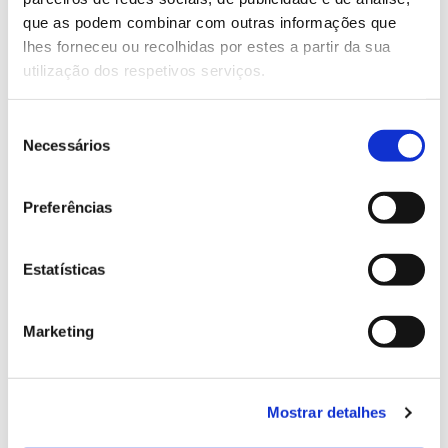
13.07.2026
que as podem combinar com outras informações que
Genoma do priolo e de outras espécies em risco:
lhes forneceu ou recolhidas por estes a partir da sua
conhecer para conservar
utilização dos respetivos serviços.
Seleção
Necessários
de
02.07.2026
consentimento
Registar galhas de Trichi em acácia-das-espigas:
Preferências
cidadãos chamados a ajudar
Estatísticas
Marketing
25.06.2026
Natureza e florestas procuram jovens voluntários
no verão 2026
Mostrar detalhes