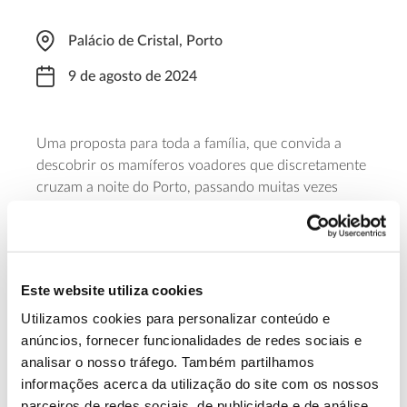
Palácio de Cristal, Porto
9 de agosto de 2024
Uma proposta para toda a família, que convida a
descobrir os mamíferos voadores que discretamente
cruzam a noite do Porto, passando muitas vezes
despercebidos, e a conhecer os jardins do Palácio de
Cristal, que se mantêm tal como foram concebidos,
com as avenidas de tílias e plátanos, um bosque e
inúmeras varandas ajardinadas sobre o Douro. Para
Este website utiliza cookies
participar é necessária inscrição prévia.
Utilizamos cookies para personalizar conteúdo e
anúncios, fornecer funcionalidades de redes sociais e
Saiba mais sobre esta Noite de Morcegos
analisar o nosso tráfego. Também partilhamos
informações acerca da utilização do site com os nossos
parceiros de redes sociais, de publicidade e de análise,