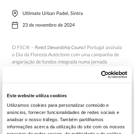
Ultimate Urban Padel, Sintra
23 de novembro de 2024
Forest Stewardship Council
O FSC® –
Portugal assinala
o Dia da Floresta Autóctone com uma campanha de
angariação de fundos integrada numa jornada
desportiva, de padel, em que tanto os jogadores
experientes como os estreantes podem participar. O
valor da inscrição (25 euros) será destinado às áreas
mais afetadas por incêndios. Para participar é
Este website utiliza cookies
necessária inscrição prévia.
Utilizamos cookies para personalizar conteúdo e
anúncios, fornecer funcionalidades de redes sociais e
Saiba mais
analisar o nosso tráfego. Também partilhamos
informações acerca da utilização do site com os nossos
parceiros de redes sociais, de publicidade e de análise,