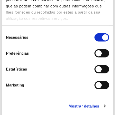
13.07.2026
que as podem combinar com outras informações que
Genoma do priolo e de outras espécies em risco:
lhes forneceu ou recolhidas por estes a partir da sua
conhecer para conservar
utilização dos respetivos serviços.
Seleção
Necessários
de
02.07.2026
consentimento
Registar galhas de Trichi em acácia-das-espigas:
Preferências
cidadãos chamados a ajudar
Estatísticas
Marketing
25.06.2026
Natureza e florestas procuram jovens voluntários
no verão 2026
Mostrar detalhes