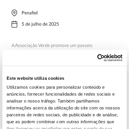
Penafiel
5 de julho de 2025
A Associação Verde promove um passeio
interpretativo em Penafiel, das 09h30 às 12h30, para
explorar a biodiversidade local e para registar e
medir árvores de grande porte – as gigantes verdes.
Este website utiliza cookies
Saiba mais e inscreva-se
Utilizamos cookies para personalizar conteúdo e
anúncios, fornecer funcionalidades de redes sociais e
analisar o nosso tráfego. Também partilhamos
13.07.2026
informações acerca da utilização do site com os nossos
Genoma do priolo e de outras espécies em risco:
parceiros de redes sociais, de publicidade e de análise,
conhecer para conservar
que as podem combinar com outras informações que
lhes forneceu ou recolhidas por estes a partir da sua