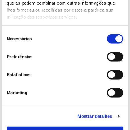
que as podem combinar com outras informações que
Genoma do priolo e de outras espécies em risco:
lhes forneceu ou recolhidas por estes a partir da sua
conhecer para conservar
utilização dos respetivos serviços.
Seleção
Necessários
de
02.07.2026
consentimento
Registar galhas de Trichi em acácia-das-espigas:
Preferências
cidadãos chamados a ajudar
Estatísticas
25.06.2026
Marketing
Natureza e florestas procuram jovens voluntários
no verão 2026
Mostrar detalhes