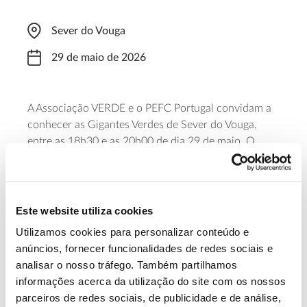
Sever do Vouga
29 de maio de 2026
A Associação VERDE e o PEFC Portugal convidam a
conhecer as Gigantes Verdes de Sever do Vouga,
entre as 18h30 e as 20h00 de dia 29 de maio. O
percurso permite saber mais sobre os exemplares
marcantes deste território, a biodiversidade que
abrigam e a sua importância cultural e ecológica,
assim como registar e medir algumas destas árvores.
Este website utiliza cookies
Utilizamos cookies para personalizar conteúdo e
Faça a sua inscrição
anúncios, fornecer funcionalidades de redes sociais e
analisar o nosso tráfego. Também partilhamos
informações acerca da utilização do site com os nossos
13.07.2026
parceiros de redes sociais, de publicidade e de análise,