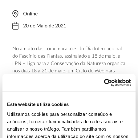
Online
20 de Maio de 2021
No âmbito das comemorações do Dia Internacional
do Fascínio das Plantas, assinalado a 18 de maio, a
LPN – Liga para a Conservação da Natureza organiza
nos dias 18 a 21 de maio, um Ciclo de Webinars
dedicado a vários temas. Polinizadores: os fiéis
mensageiros das plantas é o tema do dia 20 de maio.
As sessões são gratuitas e decorrem em direto, de
Este website utiliza cookies
segunda a sexta-feira, às 11h,
no canal YouTube da LPN:
youtube.com/LPNatureza
.
Utilizamos cookies para personalizar conteúdo e
anúncios, fornecer funcionalidades de redes sociais e
Saiba mais sobre este webinar
analisar o nosso tráfego. Também partilhamos
informações acerca da utilização do site com os nossos