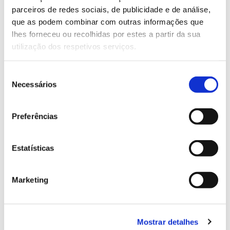
parceiros de redes sociais, de publicidade e de análise,
13.07.2026
que as podem combinar com outras informações que
lhes forneceu ou recolhidas por estes a partir da sua
Genoma do priolo e de outras espécies em risco:
utilização dos respetivos serviços.
conhecer para conservar
Seleção
Necessários
de
consentimento
02.07.2026
Preferências
Registar galhas de Trichi em acácia-das-espigas:
cidadãos chamados a ajudar
Estatísticas
Marketing
25.06.2026
Natureza e florestas procuram jovens voluntários
Mostrar detalhes
no verão 2026