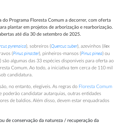
do Programa Floresta Comum a decorrer, com oferta
ara plantar em projetos de arborização e rearborização.
abertas até dia 30 de setembro de 2025.
cus pyrenaica
Quercus suber
Ilex
), sobreiros (
), azevinhos (
Pinus pinaster
Pinus pinea
ravos (
), pinheiros-mansos (
) ou
a
) são algumas das 33 espécies disponíveis para oferta ao
resta Comum. Ao todo, a iniciativa tem cerca de 110 mil
 sob candidatura.
ão, no entanto, elegíveis. As regras do
Floresta Comum
e poderão candidatar autarquias, outras entidades
tores de baldios. Além disso, devem estar enquadrados
s ou de conservação da natureza / recuperação da