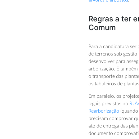
árvores e arbustos
.
Regras a ter 
Comum
Para a candidatura ser
de terrenos sob gestão
desenvolver para asse
arborização. É também 
o transporte das planta
os tabuleiros de plantas
Em paralelo, os projet
legais previstos no
RJAA
Rearborização
(quando a
precisam comprovar qu
ato de entrega das plant
documento comprovativ