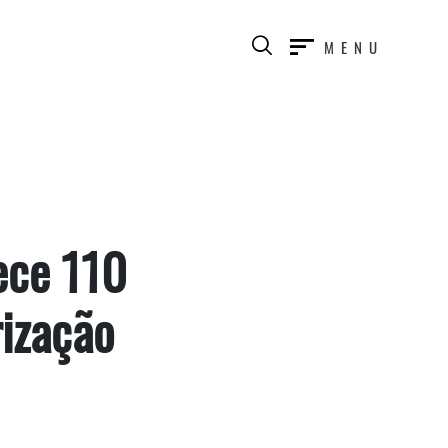
MENU
ece 110
rização