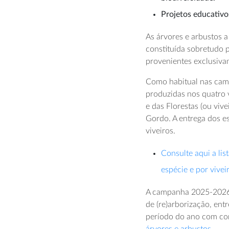
Projetos educativos
As árvores e arbustos a
constituída sobretudo p
provenientes exclusiva
Como habitual nas cam
produzidas nos quatro 
e das Florestas (ou viv
Gordo. A entrega dos e
viveiros.
Consulte aqui a li
espécie e por vivei
A campanha 2025-2026 v
de (re)arborização, ent
período do ano com co