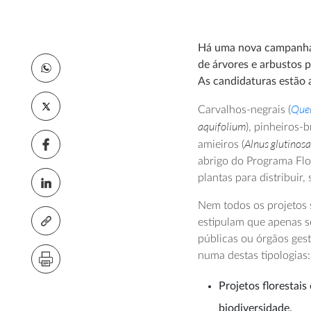
Há uma nova campanha 
de árvores e arbustos p
As candidaturas estão 
Quer
Carvalhos-negrais (
aquifolium
), pinheiros-b
Alnus glutinos
amieiros (
abrigo do Programa Flo
plantas para distribuir,
Nem todos os projetos s
estipulam que apenas s
públicas ou órgãos ges
numa destas tipologias:
Projetos florestai
biodiversidade.