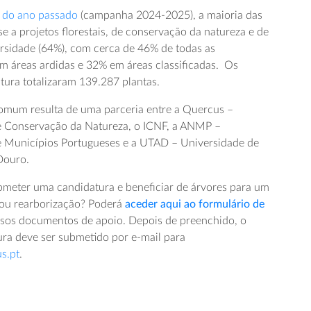
 do ano passado
(campanha 2024-2025), a maioria das
e a projetos florestais, de conservação da natureza e de
rsidade (64%), com cerca de 46% de todas as
em áreas ardidas e 32% em áreas classificadas. Os
tura totalizaram 139.287 plantas.
omum resulta de uma parceria entre a Quercus –
e Conservação da Natureza, o ICNF, a ANMP –
e Municípios Portugueses e a UTAD – Universidade de
Douro.
bmeter uma candidatura e beneficiar de árvores para um
 ou rearborização? Poderá
aceder aqui ao formulário de
rsos documentos de apoio. Depois de preenchido, o
ura deve ser submetido por e-mail para
s.pt
.