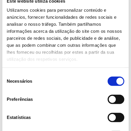
Este website utiliza cookies
– Densidade (e compasso) da plantação
Utilizamos cookies para personalizar conteúdo e
É importante determinar qual a densidade de
anúncios, fornecer funcionalidades de redes sociais e
plantação (número de árvores por hectare) e também
analisar o nosso tráfego. Também partilhamos
ela pode variar consoante a espécie e as
informações acerca da utilização do site com os nossos
características do local (solo, clima, entre outras). A
parceiros de redes sociais, de publicidade e de análise,
decisão sobre o número de arbustos ou árvores a
que as podem combinar com outras informações que
plantar num dado espaço vai determinar a distância
lhes forneceu ou recolhidas por estes a partir da sua
entre elas (compasso) e influenciar o respetivo
utilização dos respetivos serviços.
desenvolvimento. Quanto mais árvores num mesmo
espaço, maior será o esforço que cada uma terá de
Seleção
fazer para conseguir os nutrientes de que necessita,
Necessários
de
uma competição que pode limitar o desenvolvimento
consentimento
(menores dimensões de tronco e copa), a
produtividade (frutos e madeira) e causar maior
Preferências
mortalidade.
Por exemplo, o
Centro Pinus
indica que, na
Estatísticas
instalação de um povoamento de pinheiro-bravo, um
hectare de terreno deve receber entre 1250 e 1670