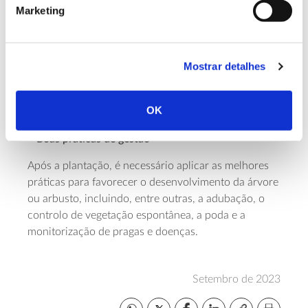
Marketing
plantas, consoante se trate de terrenos com solos
mais pobres ou solos de melhor qualidade. Já a
associação Biond
indica que, para a rearborização
de um eucaliptal, um hectare de terreno deve
Mostrar detalhes
receber entre 1000 e 1400 árvores, consoante se
trate de zonas com menos precipitação ou de zonas
OK
mais chuvosas.
– Boas práticas de gestão
Após a plantação, é necessário aplicar as melhores
práticas para favorecer o desenvolvimento da árvore
ou arbusto, incluindo, entre outras, a adubação, o
controlo de vegetação espontânea, a poda e a
monitorização de pragas e doenças.
Setembro de 2023