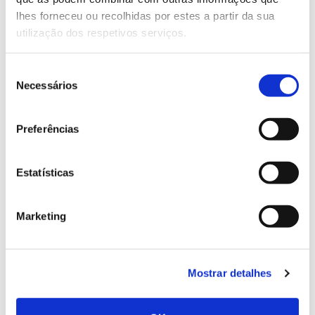
conhecer para conservar
lhes forneceu ou recolhidas por estes a partir da sua
utilização dos respetivos serviços.
Seleção
02.07.2026
Necessários
de
consentimento
Registar galhas de Trichi em acácia-das-espigas:
cidadãos chamados a ajudar
Preferências
Estatísticas
25.06.2026
Marketing
Natureza e florestas procuram jovens voluntários
no verão 2026
Mostrar detalhes