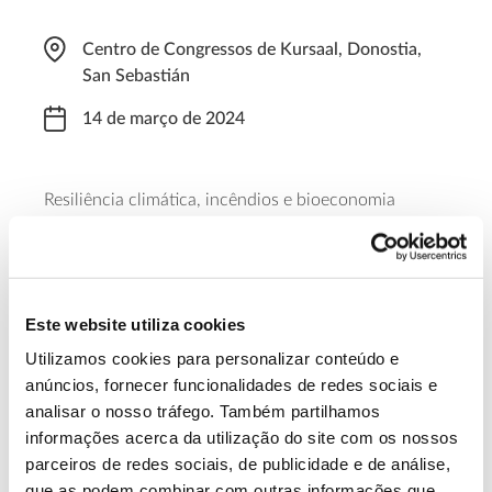
Centro de Congressos de Kursaal, Donostia,
San Sebastián
14 de março de 2024
Resiliência climática, incêndios e bioeconomia
circular são alguns dos temas em destaque neste
encontro presencial, que é promovido pela União
dos Silvicultores do Sul Europeu – USSE em
colaboração com o governo basco.
Este website utiliza cookies
Utilizamos cookies para personalizar conteúdo e
Saiba mais sobre a conferência
anúncios, fornecer funcionalidades de redes sociais e
analisar o nosso tráfego. Também partilhamos
informações acerca da utilização do site com os nossos
13.07.2026
parceiros de redes sociais, de publicidade e de análise,
Genoma do priolo e de outras espécies em risco:
que as podem combinar com outras informações que