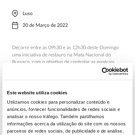
Luso
20 de Março de 2022
Decorre entre as 09h30 e as 12h30 deste Domingo
uma iniciativa de restauro na Mata Nacional do
Bussaco, com o objetivo de controlar as espécies
invasoras que põe em risco uma das nossas florestas
relíquia. Para participar nesta iniciativa – promovida
pela organização Plantar Uma Árvore e Fundação
Mata do Bussaco – é necessária inscrição prévia.
Este website utiliza cookies
Utilizamos cookies para personalizar conteúdo e
Saiba mais sobre a iniciativa e inscrição
anúncios, fornecer funcionalidades de redes sociais e
analisar o nosso tráfego. Também partilhamos
informações acerca da utilização do site com os nossos
13.07.2026
parceiros de redes sociais, de publicidade e de análise,