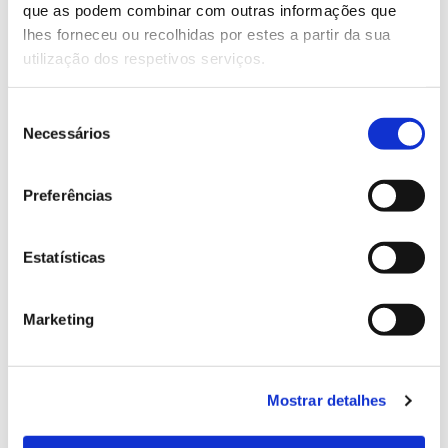
que as podem combinar com outras informações que
Genoma do priolo e de outras espécies em risco:
lhes forneceu ou recolhidas por estes a partir da sua
conhecer para conservar
utilização dos respetivos serviços.
Seleção
Necessários
de
02.07.2026
consentimento
Registar galhas de Trichi em acácia-das-espigas:
Preferências
cidadãos chamados a ajudar
Estatísticas
25.06.2026
Marketing
Natureza e florestas procuram jovens voluntários
no verão 2026
Mostrar detalhes